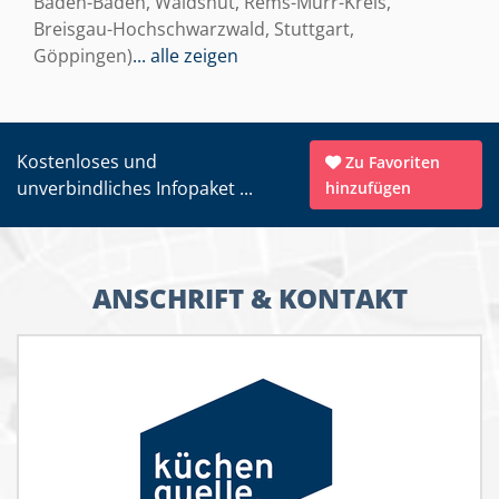
Baden-Baden, Waldshut, Rems-Murr-Kreis,
Breisgau-Hochschwarzwald, Stuttgart,
Göppingen)
... alle zeigen
Kostenloses und
Zu Favoriten
unverbindliches Infopaket ...
hinzufügen
ANSCHRIFT & KONTAKT