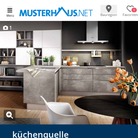
0
Bauregion
Favoriten
Menü
1
küchenquelle