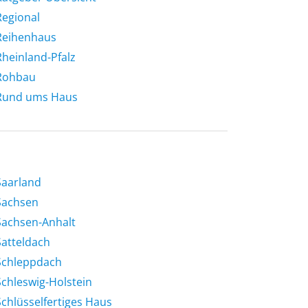
Regional
Reihenhaus
Rheinland-Pfalz
Rohbau
Rund ums Haus
Saarland
Sachsen
Sachsen-Anhalt
Satteldach
Schleppdach
Schleswig-Holstein
Schlüsselfertiges Haus