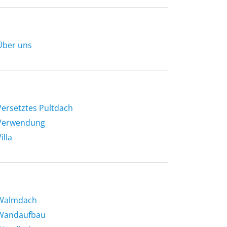
Über uns
Versetztes Pultdach
Verwendung
illa
Walmdach
Wandaufbau