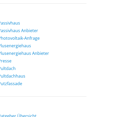
Passivhaus
Passivhaus Anbieter
Photovoltaik-Anfrage
Plusenergiehaus
Plusenergiehaus Anbieter
Presse
Pultdach
Pultdachhaus
Putzfassade
Ratgeber Übersicht