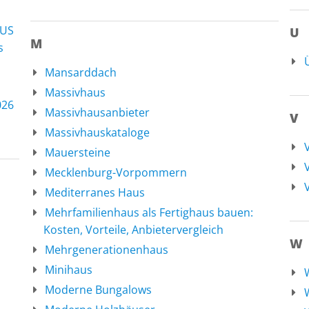
AUS
U
M
s
Mansarddach
Massivhaus
026
Massivhausanbieter
V
Massivhauskataloge
Mauersteine
Mecklenburg-Vorpommern
V
Mediterranes Haus
Mehrfamilienhaus als Fertighaus bauen:
Kosten, Vorteile, Anbietervergleich
W
Mehrgenerationenhaus
Minihaus
Moderne Bungalows