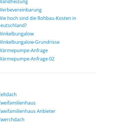
Wandheizung
Werbevereinbarung
Wie hoch sind die Rohbau-Kosten in
eutschland?
Winkelbungalow
Winkelbungalow-Grundrisse
Wärmepumpe-Anfrage
Wärmepumpe-Anfrage-02
Zeltdach
Zweifamilienhaus
Zweifamilienhaus Anbieter
Zwerchdach