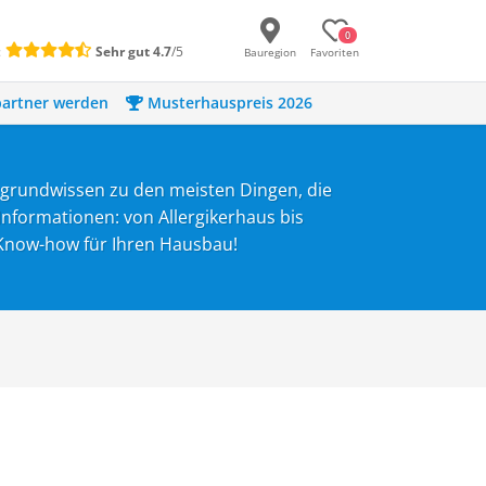
0
:
Sehr gut
4.7
/5
Bauregion
Favoriten
artner werden
Musterhauspreis 2026
rgrundwissen zu den meisten Dingen, die
Informationen: von Allergikerhaus bis
s Know-how für Ihren Hausbau!