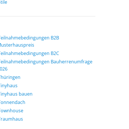
tile
Teilnahmebedingungen B2B
usterhauspreis
Teilnahmebedingungen B2C
Teilnahmebedingungen Bauherrenumfrage
026
Thüringen
Tinyhaus
Tinyhaus bauen
Tonnendach
Townhouse
Traumhaus