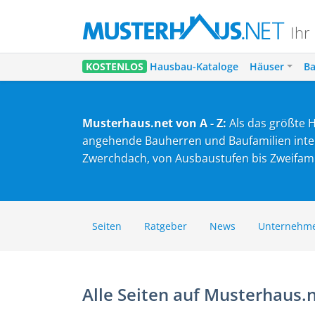
Ihr
KOSTENLOS
Hausbau-Kataloge
Häuser
Ba
Musterhaus.net von A - Z:
Als das größte H
angehende Bauherren und Baufamilien interes
Zwerchdach, von Ausbaustufen bis Zweifamil
Seiten
Ratgeber
News
Unternehm
Alle Seiten auf Musterhaus.