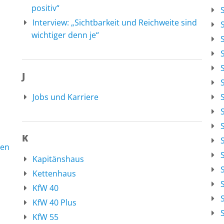
positiv“
Interview: „Sichtbarkeit und Reichweite sind
wichtiger denn je“
J
Jobs und Karriere
S
K
S
ten
S
Kapitänshaus
Kettenhaus
S
KfW 40
KfW 40 Plus
KfW 55