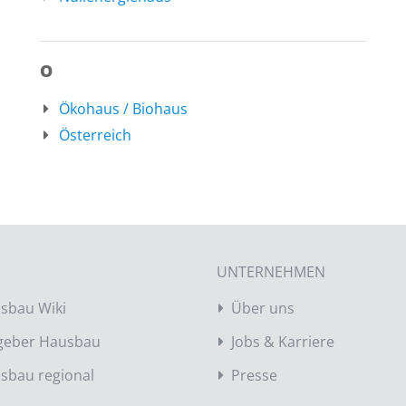
O
Ökohaus / Biohaus
Österreich
UNTERNEHMEN
sbau Wiki
Über uns
geber Hausbau
Jobs & Karriere
sbau regional
Presse