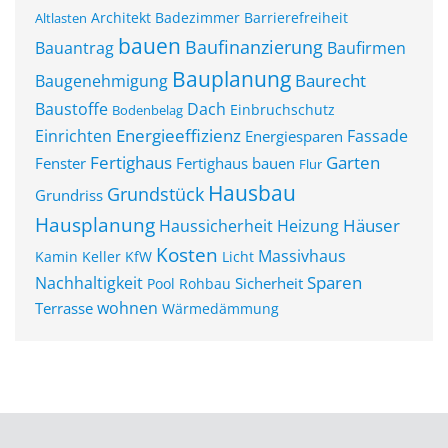
Architekt
Badezimmer
Barrierefreiheit
Altlasten
bauen
Baufinanzierung
Bauantrag
Baufirmen
Bauplanung
Baurecht
Baugenehmigung
Baustoffe
Dach
Einbruchschutz
Bodenbelag
Energieeffizienz
Einrichten
Fassade
Energiesparen
Fertighaus
Garten
Fenster
Fertighaus bauen
Flur
Hausbau
Grundstück
Grundriss
Hausplanung
Häuser
Haussicherheit
Heizung
Kosten
Massivhaus
Kamin
Keller
KfW
Licht
Sparen
Nachhaltigkeit
Sicherheit
Pool
Rohbau
wohnen
Terrasse
Wärmedämmung