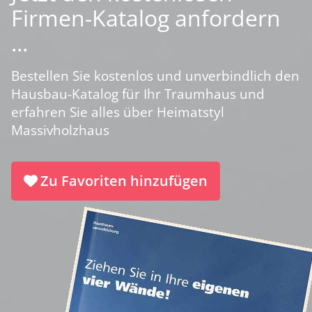
Firmen-Katalog anfordern
...
Bestellen Sie kostenlos und unverbindlich den
Hausbau-Katalog für Ihr Traumhaus und
erfahren Sie alles über Heimatstyl
Massivholzhaus
Zu Favoriten hinzufügen