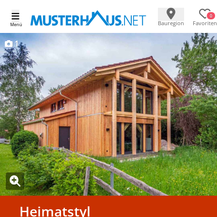
0
Bauregion
Favoriten
Menü
1
Heimatstyl