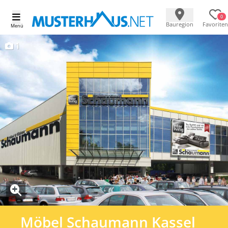
0
Bauregion
Favoriten
Menü
1
Möbel Schaumann Kassel