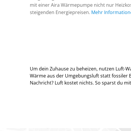
mit einer Aira Wärmepumpe nicht nur Heizko
steigenden Energiepreisen.
Mehr Information
Um dein Zuhause zu beheizen, nutzen Luft
nicht nur Heizkosten, sondern machst dich
Wärme aus der Umgebungsluft statt fossiler B
Nachricht? Luft kostet nichts. So sparst du 
Kostenl