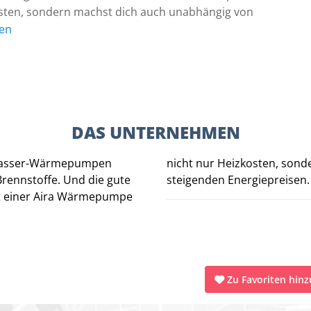
sten, sondern machst dich auch unabhängig von
en
DAS UNTERNEHMEN
-Wasser-Wärmepumpen
 auch unabhängig von
rennstoffe. Und die gute
steigenden Energiepreisen.
mit einer Aira Wärmepumpe
oses und unverbindliches Infopaket ...
Zu Favoriten hin