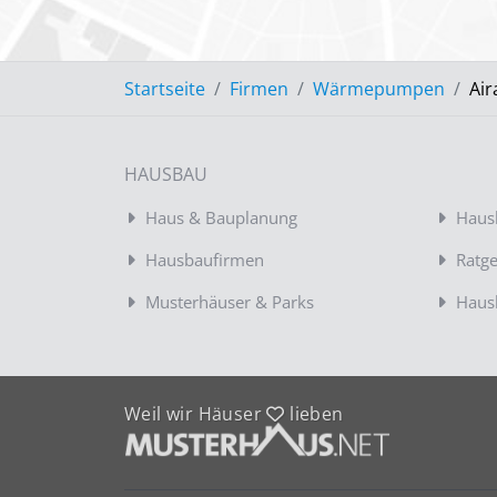
Startseite
Firmen
Wärmepumpen
Ai
HAUSBAU
Haus & Bauplanung
Haus
Hausbaufirmen
Ratg
Musterhäuser & Parks
Haus
Weil wir Häuser
lieben