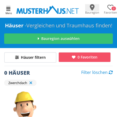
0
Bauregion
Favoriten
Menü
Häuser
-Vergleichen und Traumhaus finden!
Bauregion auswählen
0 Favoriten
Häuser filtern
0 HÄUSER
Filter löschen
Zwerchdach