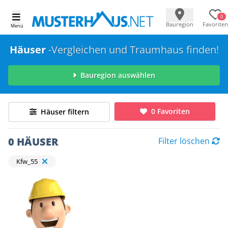
0
Bauregion
Favoriten
Menü
Häuser
-Vergleichen und Traumhaus finden!
Bauregion auswählen
0 Favoriten
Häuser filtern
0 HÄUSER
Filter löschen
Kfw_55