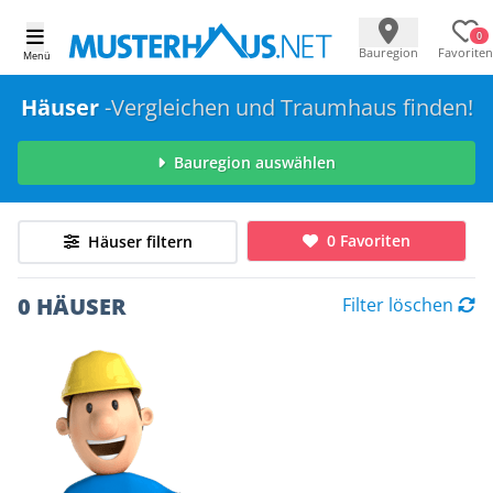
0
Bauregion
Favoriten
Menü
Häuser
-Vergleichen und Traumhaus finden!
Bauregion auswählen
0 Favoriten
Häuser filtern
0 HÄUSER
Filter löschen