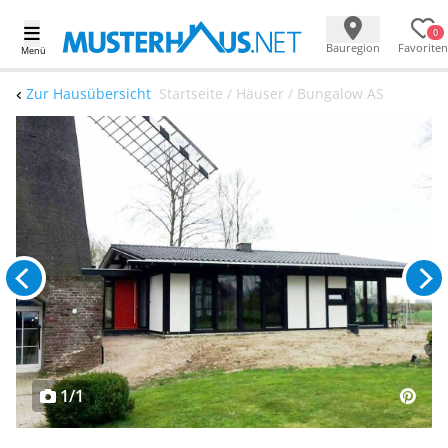
0
Bauregion
Favoriten
Menü
Zur Hausübersicht
Startseite / Häuser / Bungalow AS
1/1