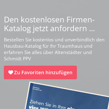
Den kostenlosen Firmen-
Katalog jetzt anfordern ...
Bestellen Sie kostenlos und unverbindlich den
Hausbau-Katalog für Ihr Traumhaus und
erfahren Sie alles über Altenstädter und
Schmidt PPV
Zu Favoriten hinzufügen