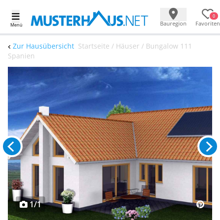
0
Bauregion
Favoriten
Menü
Zur Hausübersicht
Startseite / Häuser / Bungalow 111
Spanien
1/1