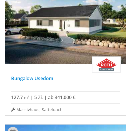
Bungalow Usedom
127.7
|
5
Zi.
|
ab 341.000 €
m²
Massivhaus, Satteldach