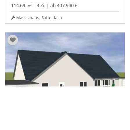
114.69
|
3
Zi.
|
ab 407.940 €
m²
Massivhaus, Satteldach