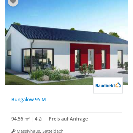
Bungalow 95 M
94.56
|
4
Zi.
|
Preis auf Anfrage
m²
Massivhaus, Satteldach