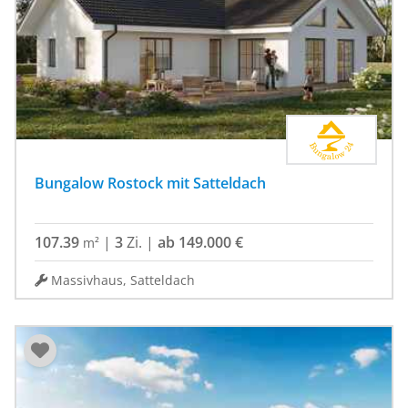
Bungalow Rostock mit Satteldach
107.39
|
3
Zi.
|
ab 149.000 €
m²
Massivhaus, Satteldach