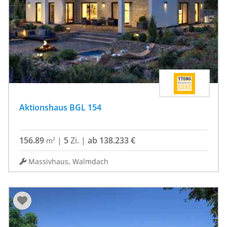
Aktionshaus BGL 154
156.89
|
5
Zi.
|
ab 138.233 €
m²
Massivhaus, Walmdach