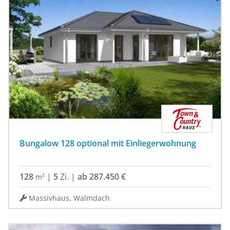
Bungalow 128 optional mit Einliegerwohnung
128
|
5
Zi.
|
ab 287.450 €
m²
Massivhaus, Walmdach