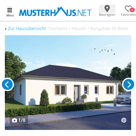
0
Bauregion
Favoriten
Menü
Zur Hausübersicht
Startseite / Häuser / Bungalow 95 Basis
1/8