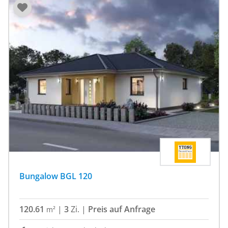
Bungalow BGL 120
120.61
|
3
Zi.
|
Preis auf Anfrage
m²