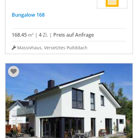
Bungalow 168
168.45
|
4
Zi.
|
Preis auf Anfrage
m²
Massivhaus, Versetztes Pultddach