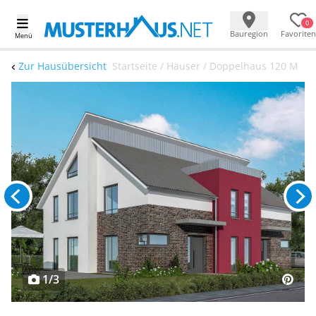
0
Bauregion
Favoriten
Menü
Zur Hausübersicht
Startseite / Häuser / Doppelhaus 120 M
1/3