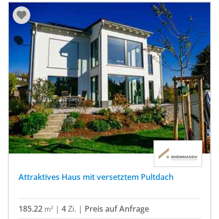
Attraktives Haus mit versetztem Pultdach
185.22
|
4
Zi.
|
Preis auf Anfrage
m²