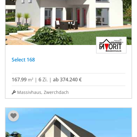
Select 168
167.99
|
6
Zi.
|
ab 374.240 €
m²
Massivhaus, Zwerchdach