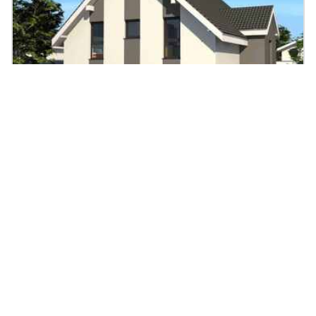
Premium 84/101
203.27
|
7
Zi.
|
ab 509.710 €
m²
Massivhaus, Zwerchdach