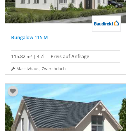
Bungalow 115 M
115.82
|
4
Zi.
|
Preis auf Anfrage
m²
Massivhaus, Zwerchdach