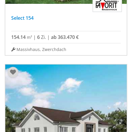
Select 154
154.14
|
6
Zi.
|
ab 363.470 €
m²
Massivhaus, Zwerchdach