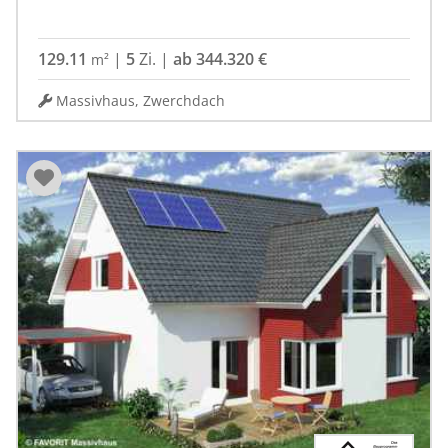
129.11
|
5
Zi.
|
ab 344.320 €
m²
Massivhaus, Zwerchdach