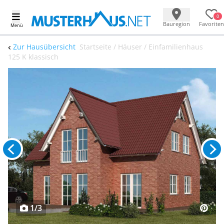
0
Bauregion
Favoriten
Menü
Zur Hausübersicht
Startseite / Häuser / Einfamilienhaus
125 K klassisch
1/3