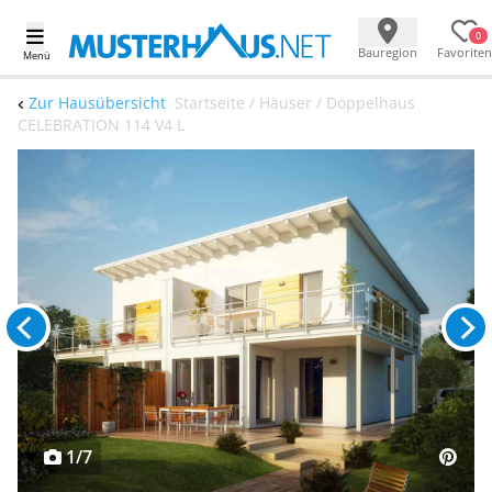
0
Bauregion
Favoriten
Menü
Zur Hausübersicht
Startseite / Häuser / Doppelhaus
CELEBRATION 114 V4 L
1/7