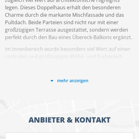
zugleich viel Wert auf architektonische Highlights
legen. Dieses Doppelhaus erhält den besonderen
Charme durch die markante Mischfassade und das
Pultdach. Beide Parteien sind nicht nur mit einer
großzügigen Terrasse ausgestattet, sondern werden
perfekt durch den Bau eines Übereck-Balkons ergänzt.
Im Innenbereich wurde besonders viel Wert auf einen
zentralen und großzügigen Wohn- und Essbereich
gelegt. Ergänzt wird das Erdgeschoss durch eine
offene Wohnküche, ein Gäste-WC und dem
Technikraum. Das Obergeschoss hingegen ist
mehr anzeigen
unterteilt in zwei Kinderzimmer, ein großes
Elternschlafzimmer sowie ein erstklassiges
Badezimmer. Beide Doppelhaushälften sind im Grunde
identisch aufgebaut und eignen sich
dementsprechend ideal für Familien mit bis zu zwei
ANBIETER & KONTAKT
Kindern.
Allgemeine Informationen zur Hausreihe