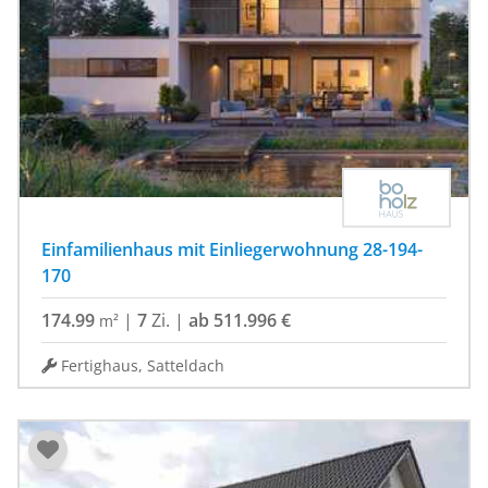
Einfamilienhaus mit Einliegerwohnung 28-194-
170
174.99
|
7
Zi.
|
ab 511.996 €
m²
Fertighaus, Satteldach