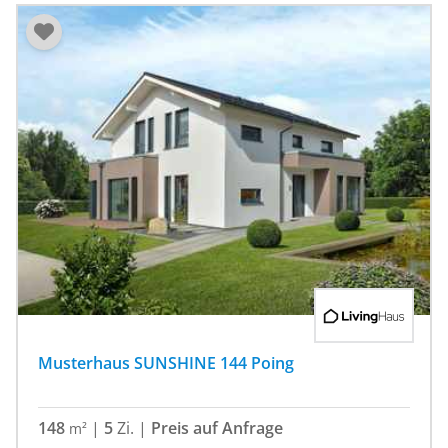
Musterhaus SUNSHINE 144 Poing
148
|
5
Zi.
|
Preis auf Anfrage
m²