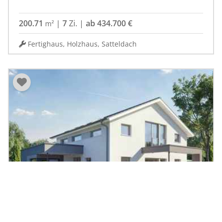
200.71
|
7
Zi.
|
ab 434.700 €
m²
Fertighaus, Holzhaus, Satteldach