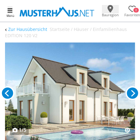
0
Bauregion
Favoriten
Menü
Zur Hausübersicht
Startseite / Häuser / Einfamilienhaus
EDITION 120 V2
1/5