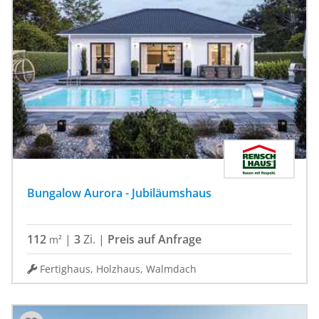
Bungalow Aurora - Jubiläumshaus
112
|
3
Zi.
|
Preis auf Anfrage
m²
Fertighaus, Holzhaus, Walmdach