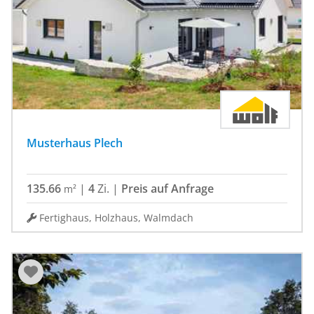
Musterhaus Plech
135.66
|
4
Zi.
|
Preis auf Anfrage
m²
Fertighaus, Holzhaus, Walmdach