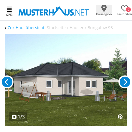
0
Bauregion
Favoriten
Menü
Zur Hausübersicht
Startseite / Häuser / Bungalow 93
1/3