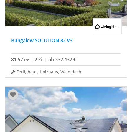
Bungalow SOLUTION 82 V3
81.57
|
2
Zi.
|
ab 332.437 €
m²
Fertighaus, Holzhaus, Walmdach