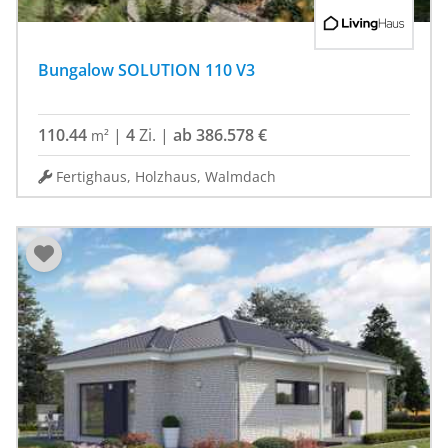
Bungalow SOLUTION 110 V3
110.44
|
4
Zi.
|
ab 386.578 €
m²
Fertighaus, Holzhaus, Walmdach