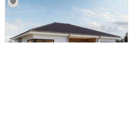
Bungalow SOLUTION 101 V3
100.71
|
3
Zi.
|
ab 371.065 €
m²
Fertighaus, Holzhaus, Walmdach