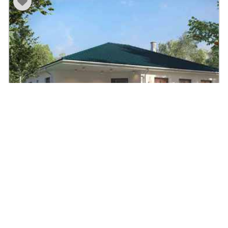
Bungalow Aestas
144.8
|
4
Zi.
|
Preis auf Anfrage
m²
Massivhaus, Walmdach