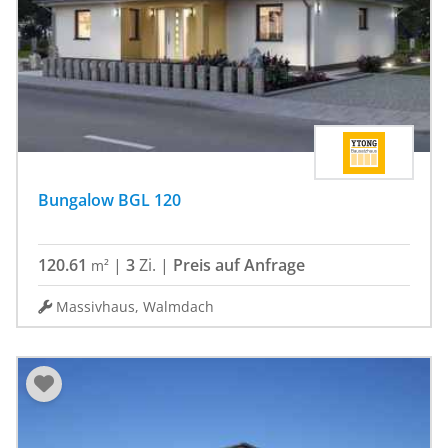
Bungalow BGL 120
120.61
|
3
Zi.
|
Preis auf Anfrage
m²
Massivhaus, Walmdach