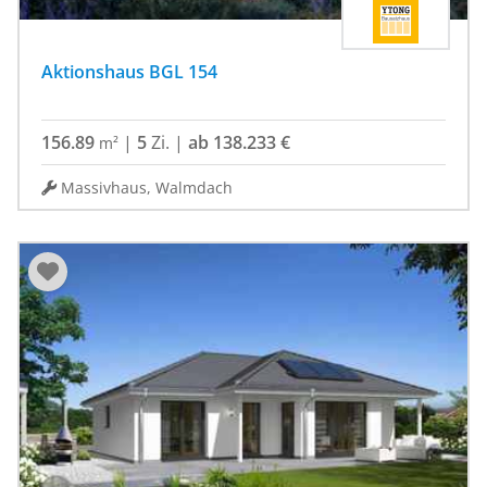
Aktionshaus BGL 154
156.89
|
5
Zi.
|
ab 138.233 €
m²
Massivhaus, Walmdach