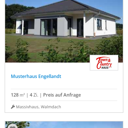
Musterhaus Engellandt
128
|
4
Zi.
|
Preis auf Anfrage
m²
Massivhaus, Walmdach