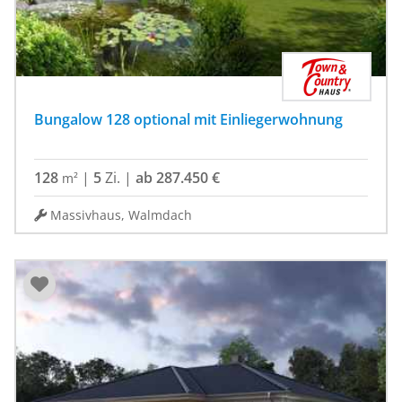
Bungalow 128 optional mit Einliegerwohnung
128
|
5
Zi.
|
ab 287.450 €
m²
Massivhaus, Walmdach