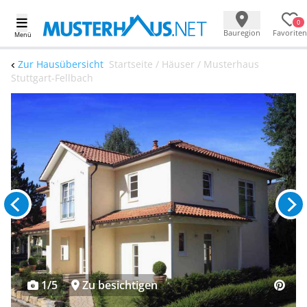
0
Bauregion
Favoriten
Menü
Zur Hausübersicht
Startseite / Häuser / Musterhaus
Stuttgart-Fellbach
1/5
Zu besichtigen