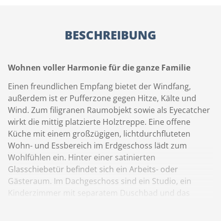
BESCHREIBUNG
Wohnen voller Harmonie für die ganze Familie
Einen freundlichen Empfang bietet der Windfang,
außerdem ist er Pufferzone gegen Hitze, Kälte und
Wind. Zum filigranen Raumobjekt sowie als Eyecatcher
wirkt die mittig platzierte Holztreppe. Eine offene
Küche mit einem großzügigen, lichtdurchfluteten
Wohn- und Essbereich im Erdgeschoss lädt zum
Wohlfühlen ein. Hinter einer satinierten
Glasschiebetür befindet sich ein Arbeits- oder
Gästeraum. Im Dachgeschoss sind ein Studio, ein
Kinderzimmer mit separatem Duschbad und das
Elternschlafzimmer mit geräumigem Bad und
integrierter Ankleide platziert. Im Untergeschoss