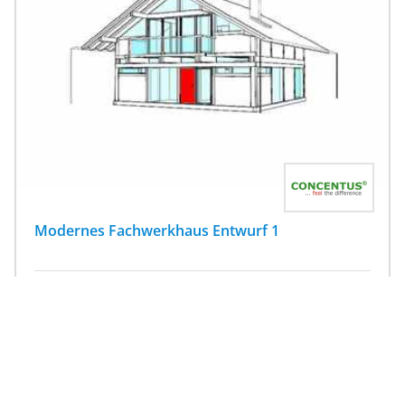
Modernes Fachwerkhaus Entwurf 1
152.5
|
4
Zi.
|
ab 200.001 €
m²
Fertighaus, Satteldach