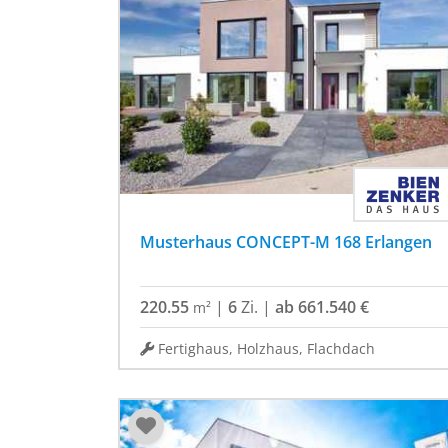
Musterhaus CONCEPT-M 168 Erlangen
220.55
|
6
Zi.
|
ab 661.540 €
m²
Fertighaus, Holzhaus, Flachdach