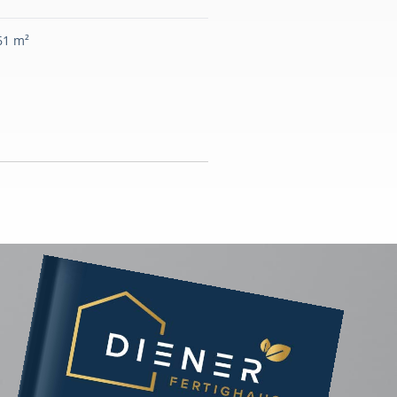
61 m²