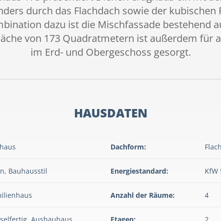
nders durch das Flachdach sowie der kubischen
bination dazu ist die Mischfassade bestehend a
läche von 173 Quadratmetern ist außerdem für a
im Erd- und Obergeschoss gesorgt.
HAUSDATEN
haus
Dachform:
Flac
n, Bauhausstil
Energiestandard:
KfW 
ilienhaus
Anzahl der Räume:
4
selfertig, Ausbauhaus
Etagen:
2