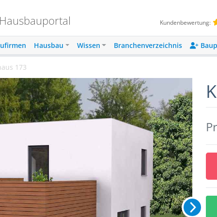
 Hausbauportal
Kundenbewertung:
ufirmen
Hausbau
Wissen
Branchenverzeichnis
Baup
haus 173
K
Pr