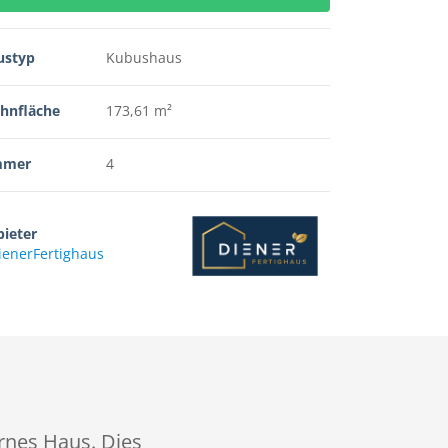
ustyp
Kubushaus
hnfläche
173,61 m²
mmer
4
ieter
ienerFertighaus
rnes Haus. Dies