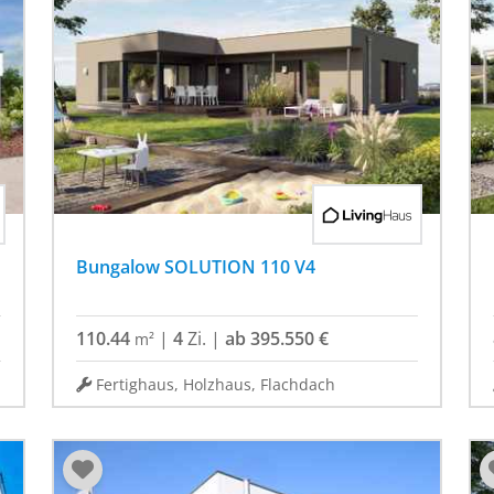
Bungalow SOLUTION 110 V4
110.44
|
4
Zi.
|
ab 395.550 €
m²
Fertighaus, Holzhaus, Flachdach