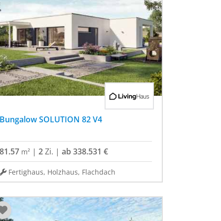
Bungalow SOLUTION 82 V4
81.57
|
2
Zi.
|
ab 338.531 €
m²
Fertighaus, Holzhaus, Flachdach