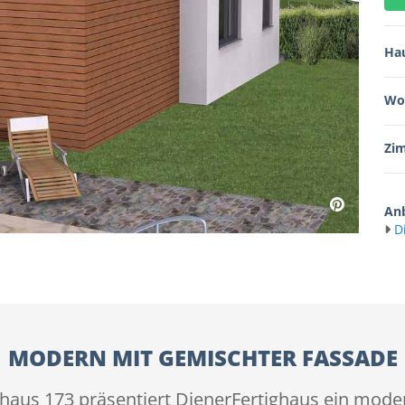
Ha
Wo
Zi
Anb
D
MODERN MIT GEMISCHTER FASSADE
aus 173 präsentiert DienerFertighaus ein mode