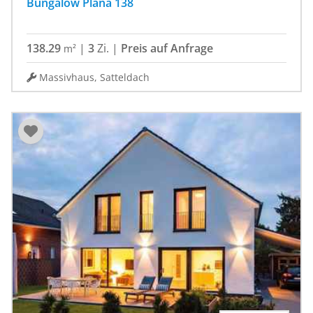
Bungalow Plana 138
138.29
|
3
Zi.
|
Preis auf Anfrage
m²
Massivhaus, Satteldach