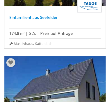
Einfamilienhaus Seefelder
174.8
|
5
Zi.
|
Preis auf Anfrage
m²
Massivhaus, Satteldach