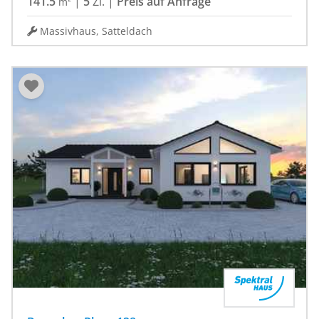
141.5
|
5
Zi.
|
Preis auf Anfrage
m²
Massivhaus, Satteldach