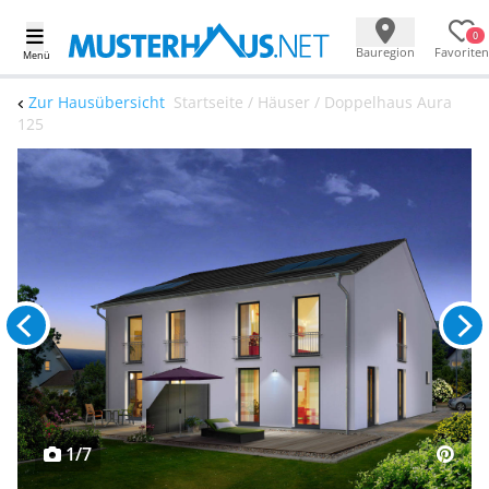
0
Bauregion
Favoriten
Menü
Zur Hausübersicht
Startseite / Häuser / Doppelhaus Aura
125
1/7