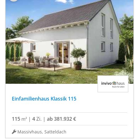
Einfamilienhaus Klassik 115
115
|
4
Zi.
|
ab 381.932 €
m²
Massivhaus, Satteldach