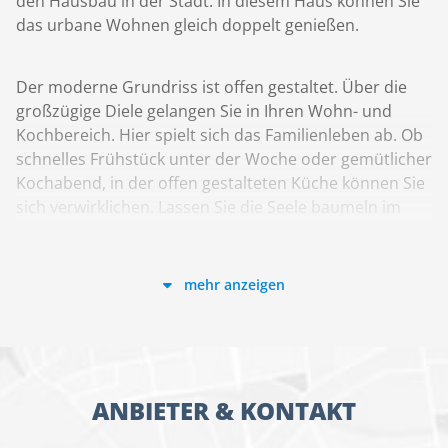
den Hausbau in der Stadt. In diesem Haus können Sie
das urbane Wohnen gleich doppelt genießen.
Der moderne Grundriss ist offen gestaltet. Über die
großzügige Diele gelangen Sie in Ihren Wohn- und
Kochbereich. Hier spielt sich das Familienleben ab. Ob
schnelles Frühstück unter der Woche oder gemütlicher
Kochabend, in der offen gestalteten Küche können Sie
sich verwirklichen. Lassen Sie die Seele baumeln im
lichtdurchfluteten Wohnzimmer und genießen Sie den
Blick in Ihren Garten. Auch im Obergeschoss werden
alle Familienmitglieder Ihren persönlichen Wohlfühlort
mehr anzeigen
finden. Zwischen dem geräumigen Schlaf- und dem
Kinderzimmer können Sie sich ein Gästezimmer oder
ein Home-Office einrichten.
ANBIETER & KONTAKT
Das Doppelhaus Aura 125 überzeugt nicht nur mit
seinen hellen und gemütlichen Räumen, sondern auch