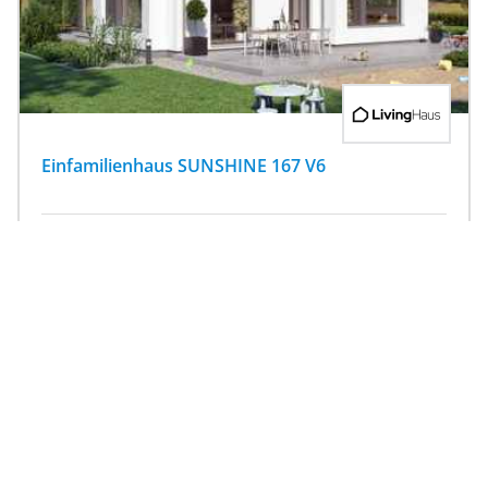
Einfamilienhaus SUNSHINE 167 V6
167.58
|
6
Zi.
|
ab 457.603 €
m²
Fertighaus, Holzhaus, Zeltdach