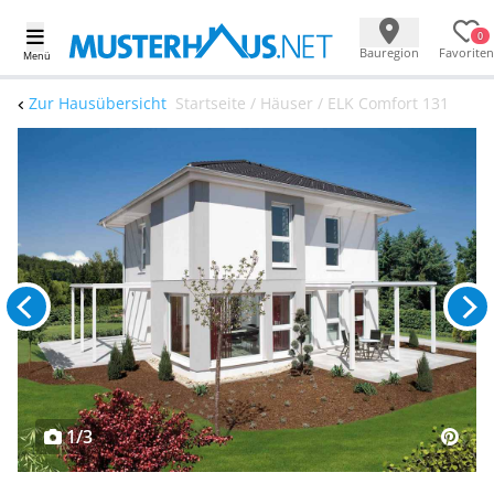
0
Bauregion
Favoriten
Menü
Zur Hausübersicht
Startseite / Häuser / ELK Comfort 131
1/3