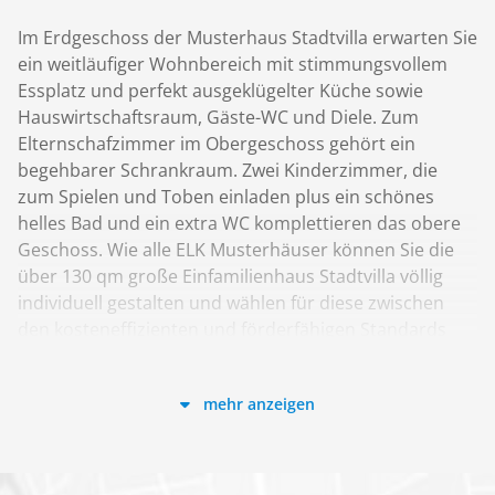
Im Erdgeschoss der Musterhaus Stadtvilla erwarten Sie
ein weitläufiger Wohnbereich mit stimmungsvollem
Essplatz und perfekt ausgeklügelter Küche sowie
Hauswirtschaftsraum, Gäste-WC und Diele. Zum
Elternschafzimmer im Obergeschoss gehört ein
begehbarer Schrankraum. Zwei Kinderzimmer, die
zum Spielen und Toben einladen plus ein schönes
helles Bad und ein extra WC komplettieren das obere
Geschoss. Wie alle ELK Musterhäuser können Sie die
über 130 qm große Einfamilienhaus Stadtvilla völlig
individuell gestalten und wählen für diese zwischen
den kosteneffizienten und förderfähigen Standards
Effizienzhaus oder Passivhaus. Im Musterhaus
COMFORT 131 in Dölzig/Leipzig gibt es
mehr anzeigen
Hausimpressionen & Informationen!