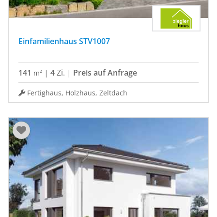
Einfamilienhaus STV1007
141
|
4
Zi.
|
Preis auf Anfrage
m²
Fertighaus, Holzhaus, Zeltdach