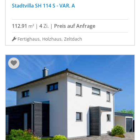
Stadtvilla SH 114 S - VAR. A
112.91
|
4
Zi.
|
Preis auf Anfrage
m²
Fertighaus, Holzhaus, Zeltdach