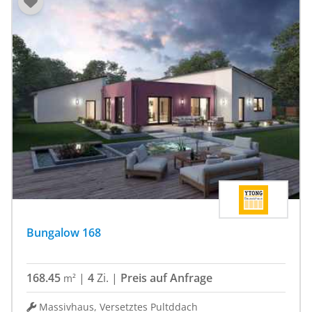
Bungalow 168
168.45
|
4
Zi.
|
Preis auf Anfrage
m²
Massivhaus, Versetztes Pultddach