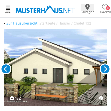
0
Bauregion
Favoriten
Menü
Zur Hausübersicht
Startseite / Häuser / Chalet 132
1/2