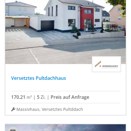
Versetztes Pultdachhaus
170.21
|
5
Zi.
|
Preis auf Anfrage
m²
Massivhaus, Versetztes Pultddach