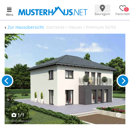
0
Bauregion
Favoriten
Menü
Zur Hausübersicht
Startseite / Häuser / Premium 92/93
1/1