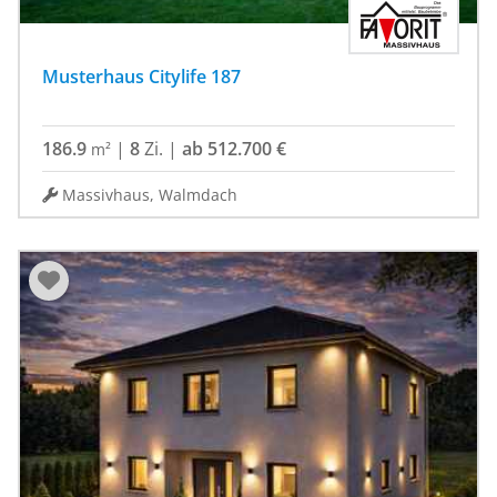
Musterhaus Citylife 187
186.9
|
8
Zi.
|
ab 512.700 €
m²
Massivhaus, Walmdach