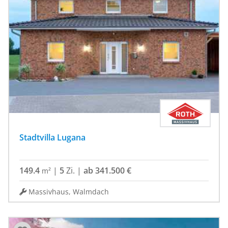
Stadtvilla Lugana
149.4
|
5
Zi.
|
ab 341.500 €
m²
Massivhaus, Walmdach