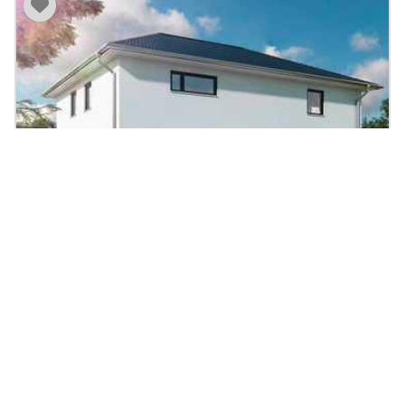
Stadtvilla Flair 180 Duo
182.8
|
7
Zi.
|
ab 363.200 €
m²
Massivhaus, Walmdach