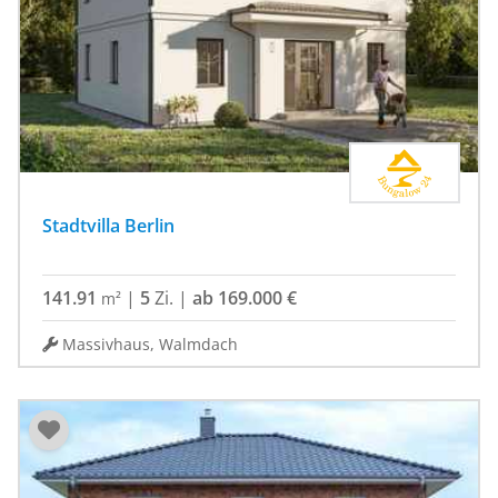
Stadtvilla Berlin
141.91
|
5
Zi.
|
ab 169.000 €
m²
Massivhaus, Walmdach