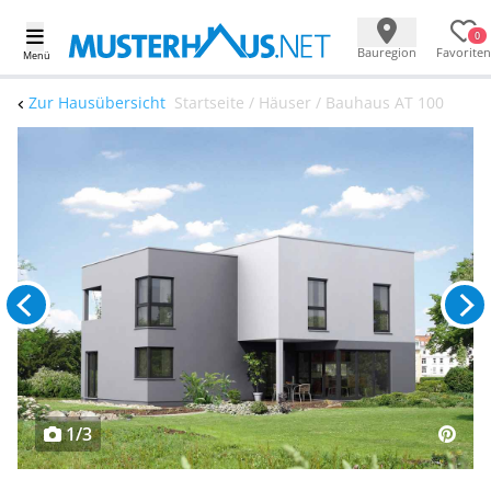
0
Bauregion
Favoriten
Menü
Zur Hausübersicht
Startseite / Häuser / Bauhaus AT 100
1/3