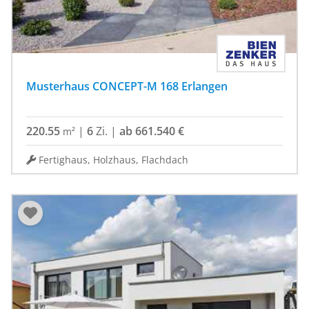
Musterhaus CONCEPT-M 168 Erlangen
220.55
|
6
Zi.
|
ab 661.540 €
m²
Fertighaus, Holzhaus, Flachdach