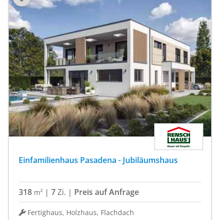
Einfamilienhaus Pasadena - Jubiläumshaus
318
|
7
Zi.
|
Preis auf Anfrage
m²
Fertighaus, Holzhaus, Flachdach