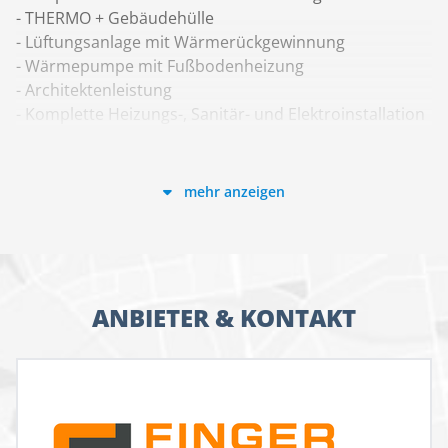
- THERMO + Gebäudehülle
- Lüftungsanlage mit Wärmerückgewinnung
- Wärmepumpe mit Fußbodenheizung
- Architektenleistung
- Komplette Heizungs-, Sanitär- und Elektroinstallation
Stand 2022/3 - Ausbaustufe "fast fertig" ab OK
Bodenplatte laut Bau- und Leistungsbeschreibung als
mehr anzeigen
Effizienzhaus 40.
ANBIETER & KONTAKT