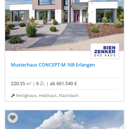
Musterhaus CONCEPT-M 168 Erlangen
220.55
|
6
Zi.
|
ab 661.540 €
m²
Fertighaus, Holzhaus, Flachdach