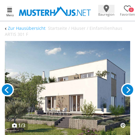
0
Bauregion
Favoriten
Menü
Zur Hausübersicht
Startseite / Häuser / Einfamilienhaus
ARTIS 301 F
1/3