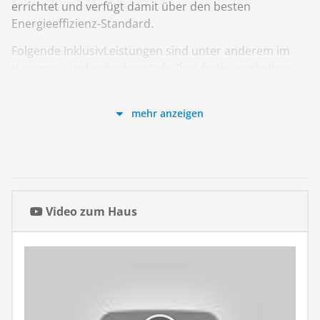
errichtet und verfügt damit über den besten
Energieeffizienz-Standard.
Folgende InklusivLeistungen sind unter anderem im
Hauspreis in der Ausbaustufe "fast fertig" enthalten:
- THERMO + Gebäudehülle
- Lüftungsanlage mit Wärmerückgewinnung
mehr anzeigen
- Wärmepumpe mit Fußbodenheizung
- Architektenleistung
- Komplette Heizungs-, Sanitär- und Elektroinstallation
Stand 2022/3 - Ausbaustufe "fast fertig" ab OK
Bodenplatte laut Bau- und Leistungsbeschreibung als
Video zum Haus
Effizienzhaus 40.