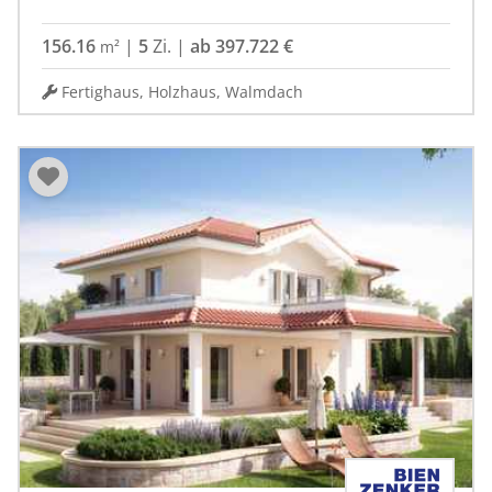
156.16
|
5
Zi.
|
ab 397.722 €
m²
Fertighaus, Holzhaus, Walmdach