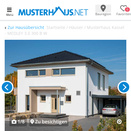
0
Bauregion
Favoriten
Menü
Zur Hausübersicht
Startseite / Häuser / Musterhaus Kassel
- MEDLEY 3.0 300 B W
1/8
Zu besichtigen