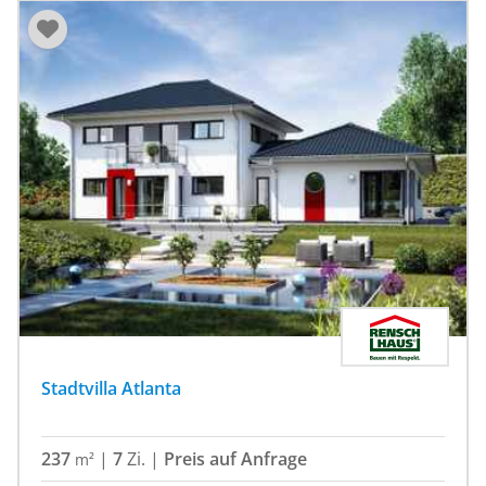
Stadtvilla Atlanta
237
|
7
Zi.
|
Preis auf Anfrage
m²