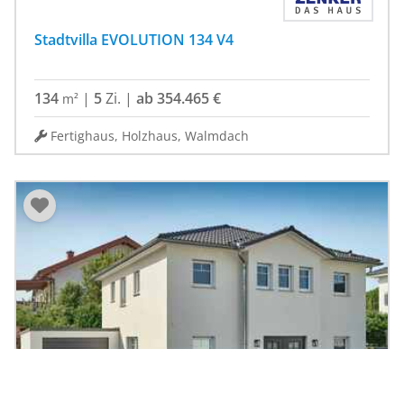
Stadtvilla EVOLUTION 134 V4
134
|
5
Zi.
|
ab 354.465 €
m²
Fertighaus, Holzhaus, Walmdach