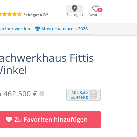
0
Sehr gut
4.7
/5
Bauregion
Favoriten
artner werden
Musterhauspreis 2026
achwerkhaus Fittis
inkel
b 462.500 €
Mtl. Rate
ab
4495 €
Zu Favoriten hinzufügen