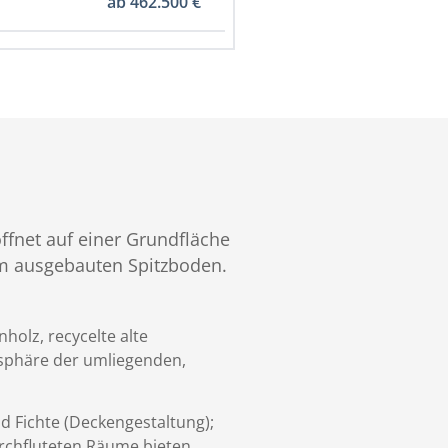
ab 462.500 €
fnet auf einer Grundfläche
em ausgebauten Spitzboden.
olz, recycelte alte
osphäre der umliegenden,
d Fichte (Deckengestaltung);
rchfluteten Räume bieten