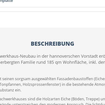
enplatte
BESCHREIBUNG
erkhaus-Neubau in der hannoverschen Vorstadt eröf
herbergten Familie rund 185 qm Wohnfläche, inkl. d
t seinen sorgsam ausgewählten Fassadenbaustoffen (Eichenh
, Tonpfannen, Holzsprossenfenster) in die bestehende Atm
ubstanz ein.
chwerkhauses sind die Holzarten Eiche (Böden, Treppe) un
ände unterstreichen den modernen Anspruch. Die lichtdu