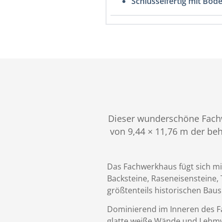
Schlüsselfertig mit Bod
Dieser wunderschöne Fachw
von 9,44 × 11,76 m der be
Das Fachwerkhaus fügt sich mi
Backsteine, Raseneisensteine
größtenteils historischen Baus
Dominierend im Inneren des Fa
glatte weiße Wände und Lehmw