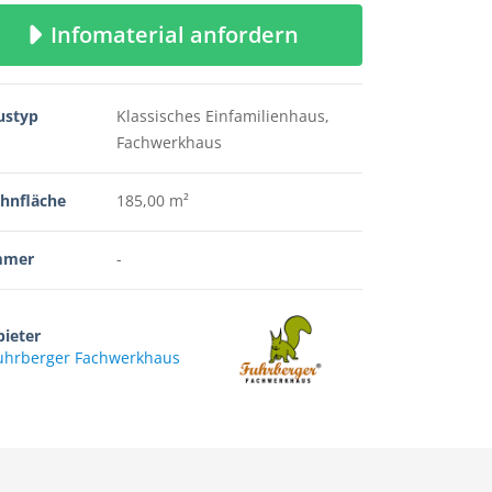
Infomaterial anfordern
ustyp
Klassisches Einfamilienhaus,
Fachwerkhaus
hnfläche
185,00 m²
mmer
-
ieter
uhrberger Fachwerkhaus