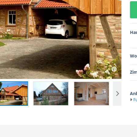
Ha
Wo
Zi
Anb
F