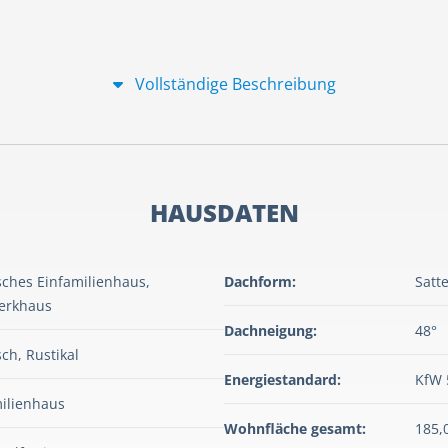
Vollständige Beschreibung
HAUSDATEN
sches Einfamilienhaus,
Dachform:
Satt
erkhaus
Dachneigung:
48°
sch, Rustikal
Energiestandard:
KfW 
ilienhaus
Wohnfläche gesamt:
185,