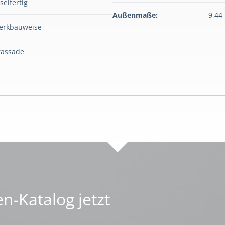
selfertig
Außenmaße:
9,44
erkbauweise
fassade
n-Katalog jetzt