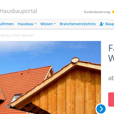
 Hausbauportal
Kundenbewertung:
ufirmen
Hausbau
Wissen
Branchenverzeichnis
Baup
rkhaus Fittis Winkel
F
W
a