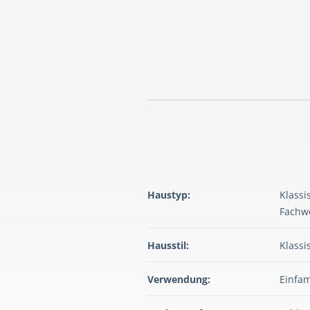
Haustyp:
Klassi
Fachw
Hausstil:
Klassi
Verwendung:
Einfam