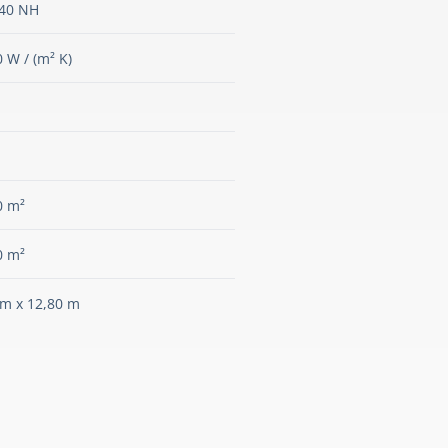
40 NH
0 W / (m² K)
0 m²
0 m²
 m x 12,80 m