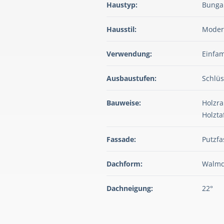
Haustyp:
Bunga
Hausstil:
Mode
Verwendung:
Einfam
Ausbaustufen:
Schlüs
Bauweise:
Holzr
Holzta
Fassade:
Putzf
Dachform:
Walm
Dachneigung:
22°