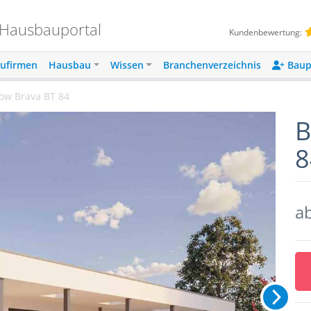
 Hausbauportal
Kundenbewertung:
ufirmen
Hausbau
Wissen
Branchenverzeichnis
Baup
low Brava BT 84
B
8
a