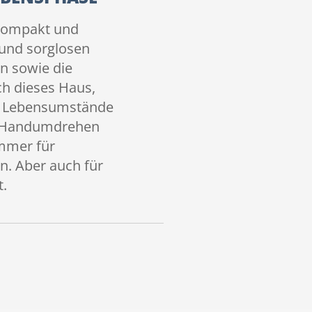
 kompakt und
n und sorglosen
en sowie die
ch dieses Haus,
ie Lebensumstände
m Handumdrehen
mmer für
n. Aber auch für
t.