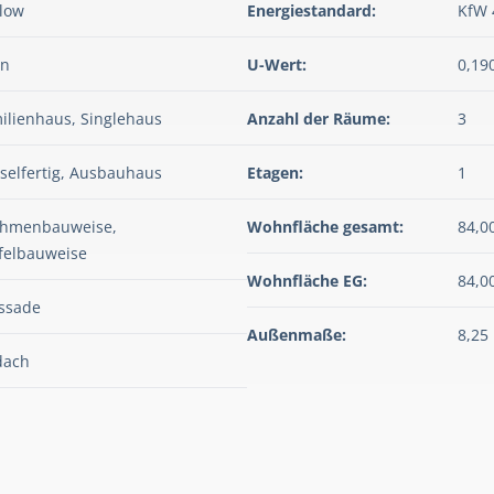
low
Energiestandard:
KfW 
rn
U-Wert:
0,19
ilienhaus, Singlehaus
Anzahl der Räume:
3
selfertig, Ausbauhaus
Etagen:
1
ahmenbauweise,
Wohnfläche gesamt:
84,0
felbauweise
Wohnfläche EG:
84,0
assade
Außenmaße:
8,25
dach