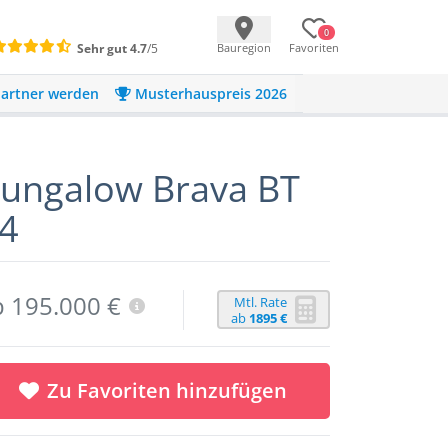
0
Sehr gut
4.7
/5
Bauregion
Favoriten
artner werden
Musterhauspreis 2026
ungalow Brava BT
4
b 195.000 €
Mtl. Rate
ab
1895 €
Zu Favoriten hinzufügen