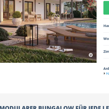
Ha
Wo
Zi
Anb
H
, MODULARER BUNGALOW FÜR JEDE L