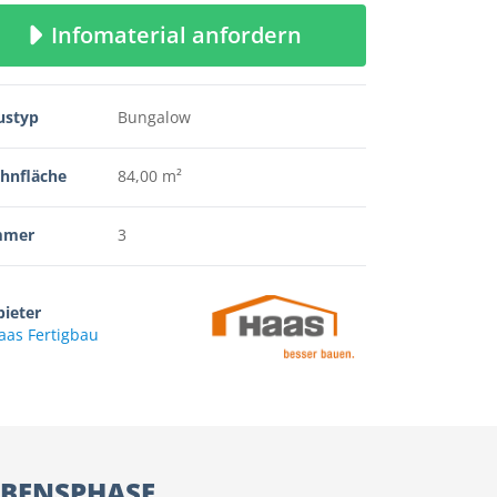
Infomaterial anfordern
ustyp
Bungalow
hnfläche
84,00 m²
mmer
3
ieter
aas Fertigbau
EBENSPHASE