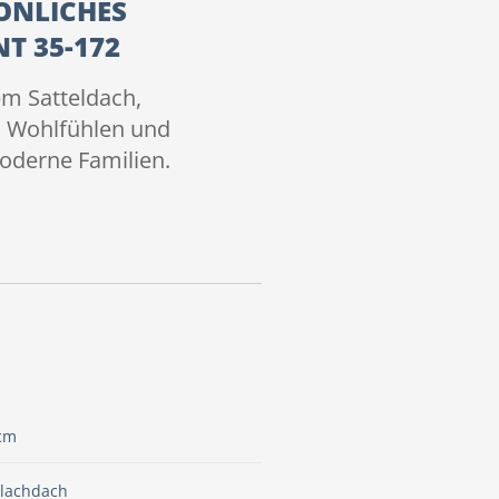
ÖNLICHES
T 35-172
m Satteldach,
m Wohlfühlen und
moderne Familien.
cm
Flachdach