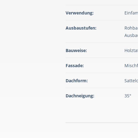
Verwendung:
Einfam
Ausbaustufen:
Rohbau
Ausba
Bauweise:
Holzta
Fassade:
Misch
Dachform:
Sattel
Dachneigung:
35°