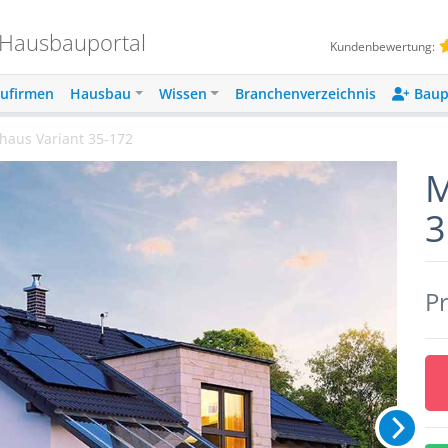
 Hausbauportal
Kundenbewertung:
ufirmen
Hausbau
Wissen
Branchenverzeichnis
Baup
rhaus Variant 35-172
M
3
Pr