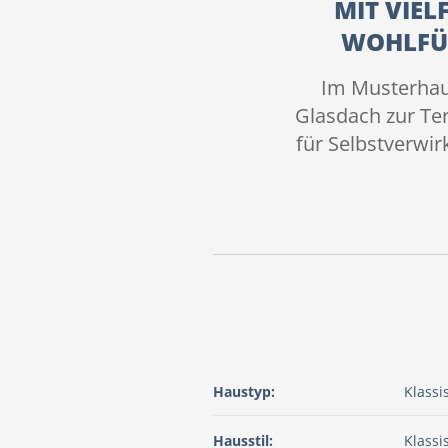
MIT VIE
WOHLFÜH
Im Musterhau
Glasdach zur Te
für Selbstverwir
Haustyp:
Klassi
Hausstil:
Klassi