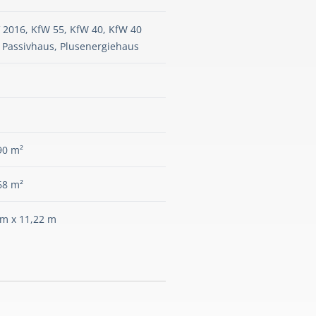
 2016, KfW 55, KfW 40, KfW 40
, Passivhaus, Plusenergiehaus
90 m²
68 m²
 m x 11,22 m