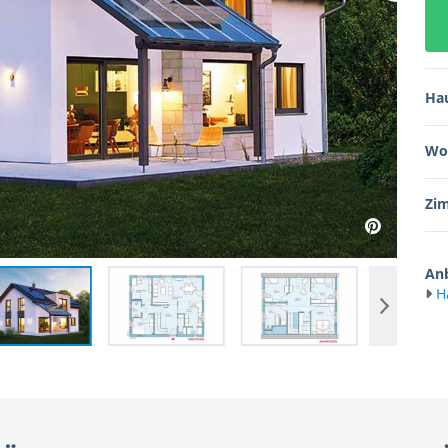
Ha
Wo
Zi
Anb
H