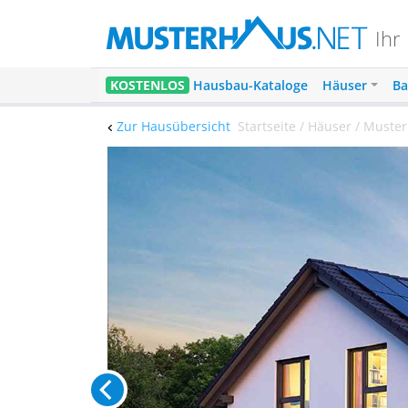
Ihr
KOSTENLOS
Hausbau-Kataloge
Häuser
Ba
Zur Hausübersicht
Startseite / Häuser / Muste