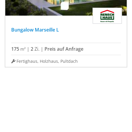
Bungalow Marseille L
175
|
2
Zi.
|
Preis auf Anfrage
m²
Fertighaus, Holzhaus, Pultdach
Startseite
HARTL HAUS Holzindustrie
Bungalow Avantgarde 136 P
HAUSBAU