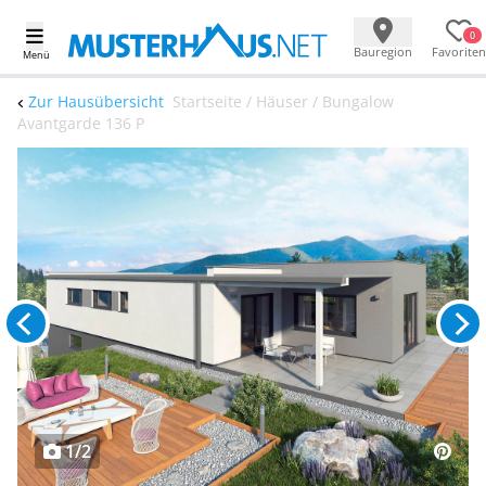
0
Bauregion
Favoriten
Menü
Zur Hausübersicht
Startseite / Häuser / Bungalow
Avantgarde 136 P
1/2