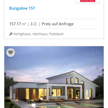
Bungalow 157
157.17
|
3
Zi.
|
Preis auf Anfrage
m²
Fertighaus, Holzhaus, Pultdach