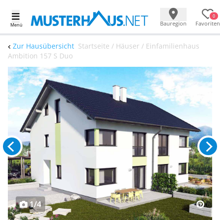
0
Bauregion
Favoriten
Menü
Zur Hausübersicht
Startseite / Häuser / Einfamilienhaus
Ambition 157 S Duo
1/4