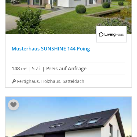
Musterhaus SUNSHINE 144 Poing
148
|
5
Zi.
|
Preis auf Anfrage
m²
Fertighaus, Holzhaus, Satteldach