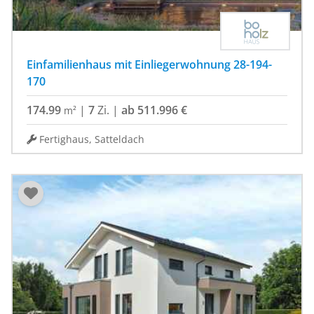
Einfamilienhaus mit Einliegerwohnung 28-194-
170
174.99
|
7
Zi.
|
ab 511.996 €
m²
Fertighaus, Satteldach