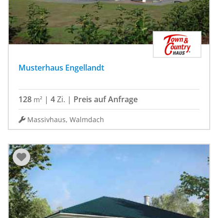
Musterhaus Engellandt
128
|
4
Zi.
|
Preis auf Anfrage
m²
Massivhaus, Walmdach