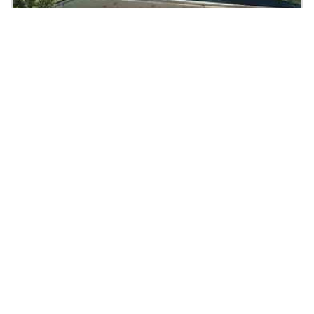
Bungalow Aestas
144.8
|
4
Zi.
|
Preis auf Anfrage
m²
Massivhaus, Walmdach