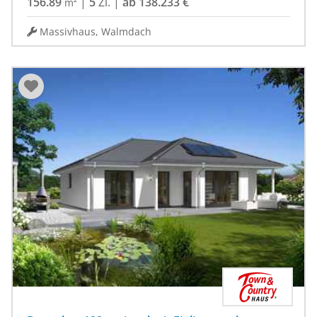
156.89
|
5
Zi.
|
ab 138.233 €
m²
Massivhaus, Walmdach