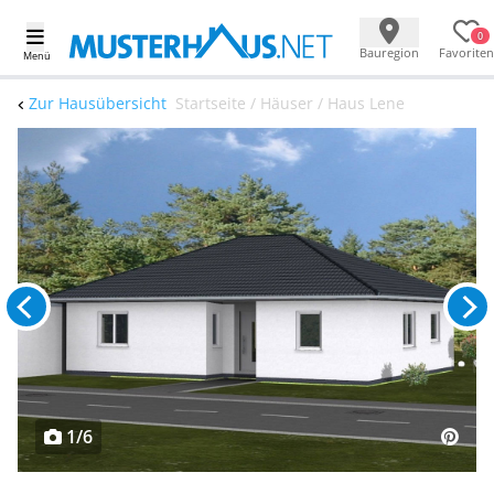
0
Bauregion
Favoriten
Menü
Zur Hausübersicht
Startseite / Häuser / Haus Lene
1/6