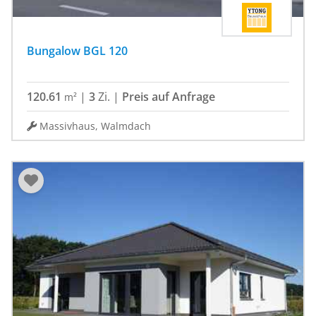
Bungalow BGL 120
120.61
|
3
Zi.
|
Preis auf Anfrage
m²
Massivhaus, Walmdach