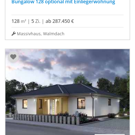
Bungalow 128 optional mit Einliegerwohnung
128
|
5
Zi.
|
ab 287.450 €
m²
Massivhaus, Walmdach