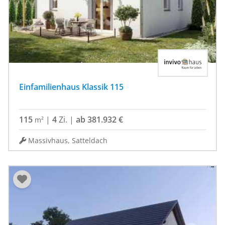
Einfamilienhaus Klassik 115
115
|
4
Zi.
|
ab 381.932 €
m²
Massivhaus, Satteldach