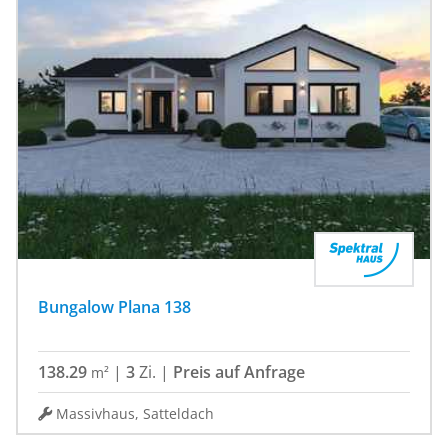
Bungalow Plana 138
138.29
|
3
Zi.
|
Preis auf Anfrage
m²
Massivhaus, Satteldach