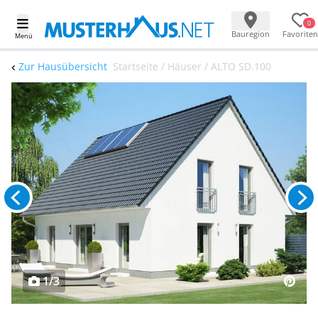
0
Bauregion
Favoriten
Menü
Zur Hausübersicht
Startseite / Häuser / ALTO SD.100
1/3