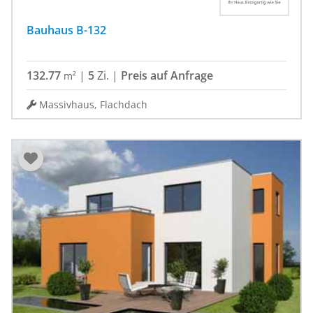
Bauhaus B-132
132.77
|
5
Zi.
|
Preis auf Anfrage
m²
Massivhaus, Flachdach