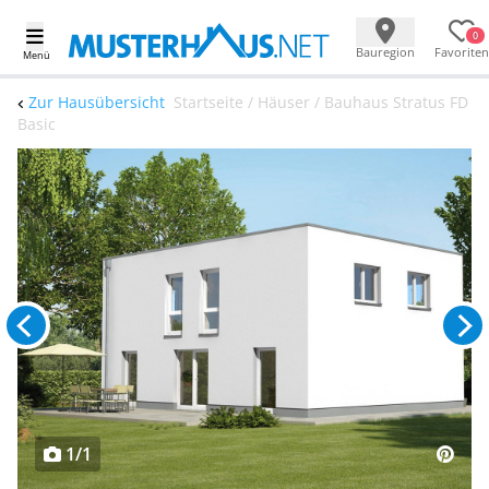
0
Bauregion
Favoriten
Menü
Zur Hausübersicht
Startseite / Häuser / Bauhaus Stratus FD
Basic
1/1