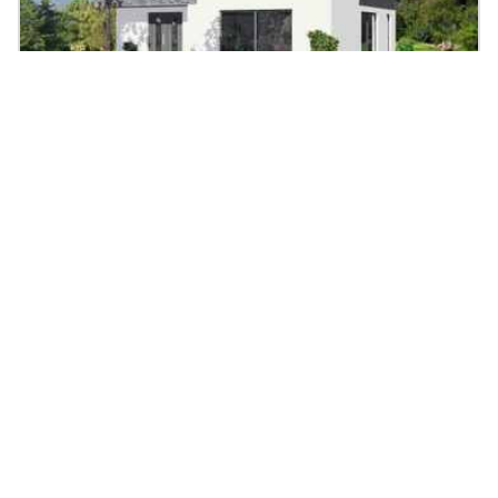
Haus Paris
210
|
5
Zi.
|
ab 260.000 €
m²
Massivhaus, Flachdach
Startseite
Heinz von Heiden
Bauhaus Stratus FD Basic