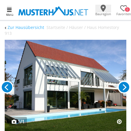
0
Bauregion
Favoriten
Menü
Zur Hausübersicht
Startseite / Häuser / Haus Homestory
913
1/1