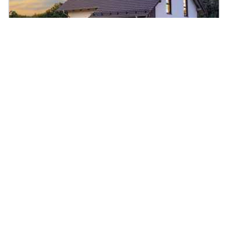
Einfamilienhaus Variant 35-160
143.89
|
5
Zi.
|
Preis auf Anfrage
m²
Fertighaus, Holzhaus, Satteldach