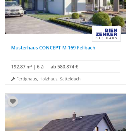
Musterhaus CONCEPT-M 169 Fellbach
192.87
|
6
Zi.
|
ab 580.874 €
m²
Fertighaus, Holzhaus, Satteldach