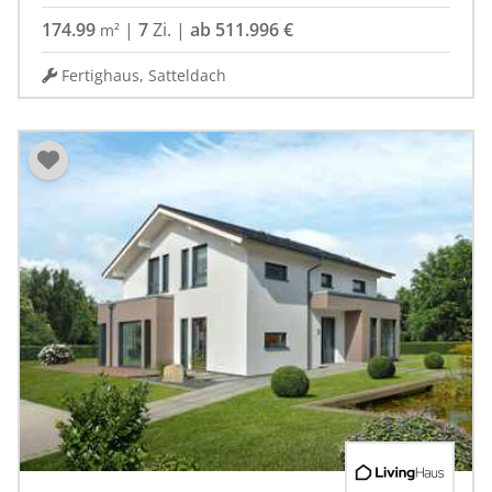
174.99
|
7
Zi.
|
ab 511.996 €
m²
Fertighaus, Satteldach