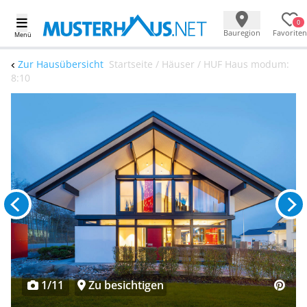
0
Bauregion
Favoriten
Menü
Zur Hausübersicht
Startseite / Häuser / HUF Haus modum:
8:10
1/11
Zu besichtigen