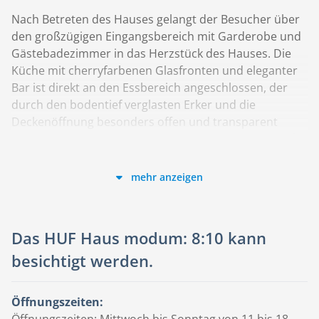
Nach Betreten des Hauses gelangt der Besucher über
den großzügigen Eingangsbereich mit Garderobe und
Gästebadezimmer in das Herzstück des Hauses. Die
Küche mit cherryfarbenen Glasfronten und eleganter
Bar ist direkt an den Essbereich angeschlossen, der
durch den bodentief verglasten Erker und die
Deckenöffnung besonders offen und transparent
wirkt. Das Wohnzimmer bietet zudem mit über 30 m²
Wohnfläche genügend Raum zum Entspannen.
mehr anzeigen
Im Obergeschoss verbindet die offene Galerie den
Elternbereich mit begehbarer Ankleide und eigenem
Wellnessbad mit dem Kinderzimmer, das ebenfalls
über ein eigenes Duschbad verfügt. Mit der luftigen
Das HUF Haus modum: 8:10 kann
Leseecke im Galeriebereich sowie dem großzügigen
besichtigt werden.
Gästezimmer im Erdgeschoss wird zusätzlicher Raum
geschaffen und die Wohnfläche intelligent genutzt.
Öffnungszeiten:
Das HUF Haus modum: 8:10 gibt es jetzt zu einem