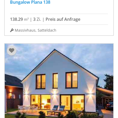
Bungalow Plana 138
138.29
|
3
Zi.
|
Preis auf Anfrage
m²
Massivhaus, Satteldach