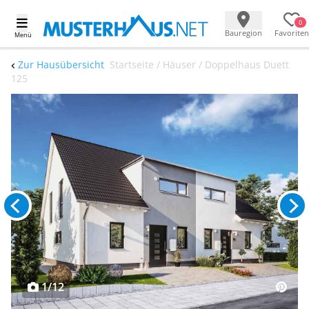
0
Bauregion
Favoriten
Menü
Zur Hausübersicht
Startseite / Häuser / Doppelhaus Duett
125
1/12