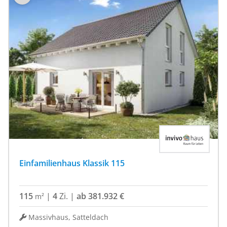
Einfamilienhaus Klassik 115
115
|
4
Zi.
|
ab 381.932 €
m²
Massivhaus, Satteldach