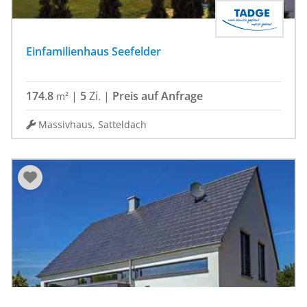
Einfamilienhaus Seefelder
174.8
|
5
Zi.
|
Preis auf Anfrage
m²
Massivhaus, Satteldach