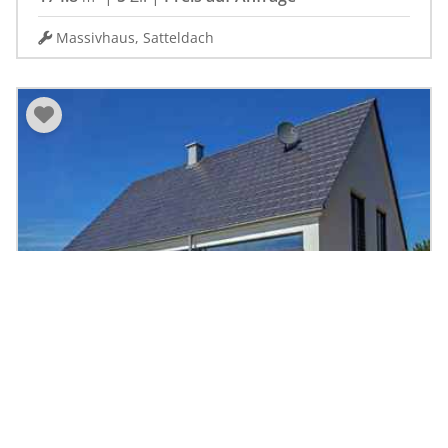
Massivhaus, Satteldach
Einfamilienhaus Vettel