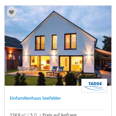
Einfamilienhaus Seefelder
174.8
|
5
Zi.
|
Preis auf Anfrage
m²