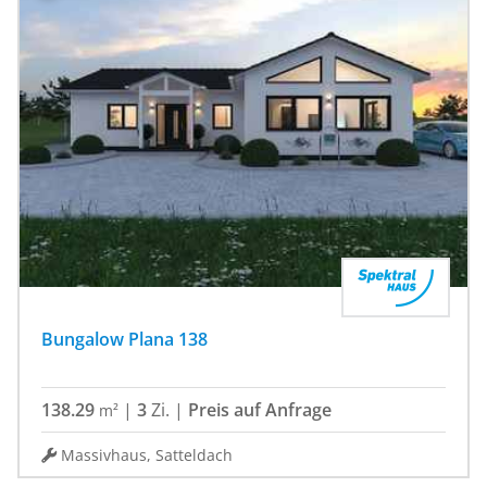
Bungalow Plana 138
138.29
|
3
Zi.
|
Preis auf Anfrage
m²
Massivhaus, Satteldach