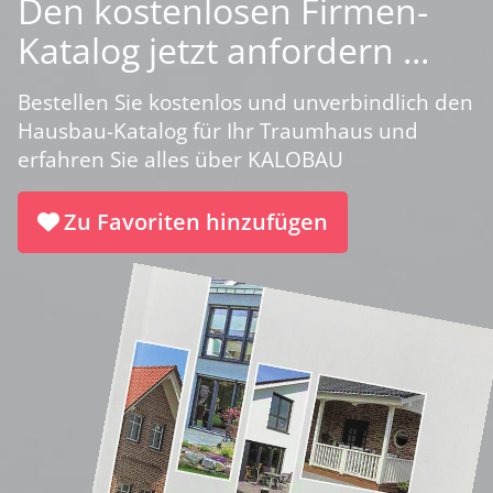
Den kostenlosen Firmen-
Katalog jetzt anfordern ...
Bestellen Sie kostenlos und unverbindlich den
Hausbau-Katalog für Ihr Traumhaus und
erfahren Sie alles über KALOBAU
Zu Favoriten hinzufügen