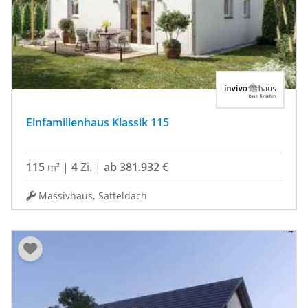
Einfamilienhaus Klassik 115
115
|
4
Zi.
|
ab 381.932 €
m²
Massivhaus, Satteldach