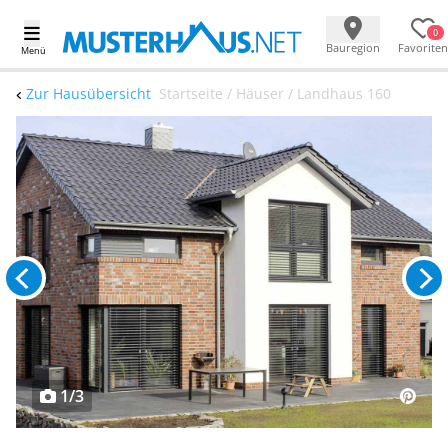
0
Bauregion
Favoriten
Menü
Zur Hausübersicht
Startseite / Häuser / Landhaus 160
1/3