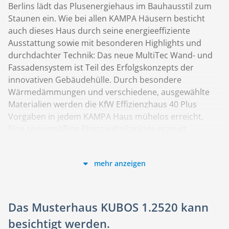
Berlins lädt das Plusenergiehaus im Bauhausstil zum
Staunen ein. Wie bei allen KAMPA Häusern besticht
auch dieses Haus durch seine energieeffiziente
Ausstattung sowie mit besonderen Highlights und
durchdachter Technik: Das neue MultiTec Wand- und
Fassadensystem ist Teil des Erfolgskonzepts der
innovativen Gebäudehülle. Durch besondere
Wärmedämmungen und verschiedene, ausgewählte
Materialien werden die KfW Effizienzhaus 40 Plus
Vorgaben in jedem KAMPA Haus mühelos erreicht.
Eine serienmäßige Photovoltaikanlage erzeugt
regenerativ Strom, der im leistungsstarken Lithium-
Ionen-Speicher zwischengespeichert wird. Das
mehr anzeigen
intelligente Smart-Home-System schafft für die
Bewohner eine neue Art des Wohnens und Lebens.
Außerdem verzaubert der einzigartige Architekturstil
jeden Besucher, so dass man am liebsten sofort
Das Musterhaus KUBOS 1.2520 kann
einziehen möchte.
besichtigt werden.