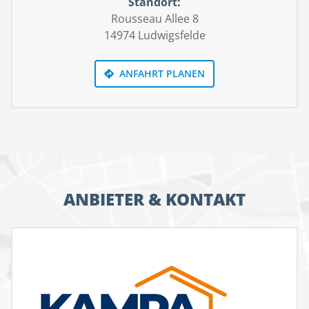
Standort:
planerische Kniff weckt das Gefühl, dass das Wohnen
Rousseau Allee 8
bereits nach der Haustüre beginnt. Eine eingebaute
14974 Ludwigsfelde
Fußbodenheizung sorgt für angenehme Wärme im
ganzen Haus. Stauräume für Einkäufe und
ANFAHRT PLANEN
Haushaltsgeräte bieten die praktische Speise direkt
neben der offenen Küche und der Technikraum. Über
Schiebetüren gelangt man auf die überdachte
Terrasse. Klare Strukturen in der Raumgestaltung
schaffen großzügige, offene Räume und ermöglichen
trotzdem private Rückzugsorten. Die bodentiefe
Panoramaverglasung erzeugt von jedem Winkel des
Wohnbereichs aus das Gefühl, die Natur verschmelze
ANBIETER & KONTAKT
mit den Räumen. Dieses grenzenlose Gefühl wird
durch einzelne Elemente im Haus, wie die teils aus Glas
bestehende Treppe verstärkt.
Panoramaverglasung lässt Grenzen verschmelzen
Auch im Obergeschoss bieten die großzügigen