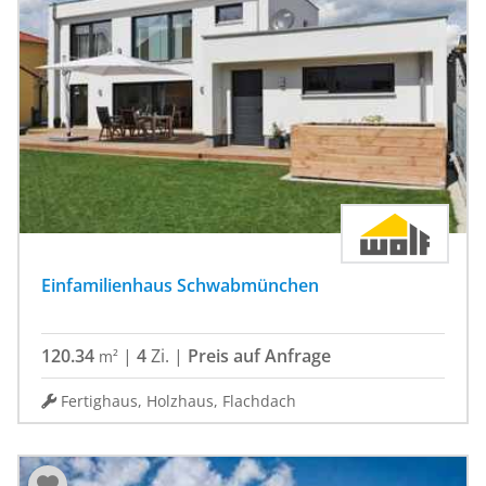
sichern eine optimale Effizienz und uneingeschränkte
Betriebssicherheit der gesamten Energie- und
Heiztechnik: Von der Photovoltaik, über den Lithium-
Ionen Stromspeicher und die Wärmepumpe bis hin zur
Wohnraumlüftung mit Wärmerückgewinnung sind alle
Geräte miteinander verbunden und aufeinander
abgestimmten. Dank dieser konsequenten,
ganzheitlichen Gebäudeausstattung hält KAMPA
derzeit als einziges Unternehmen das VIESSMANN
Systemzertifikat in der Branche.
Einfamilienhaus Schwabmünchen
120.34
|
4
Zi.
|
Preis auf Anfrage
m²
Fertighaus, Holzhaus, Flachdach