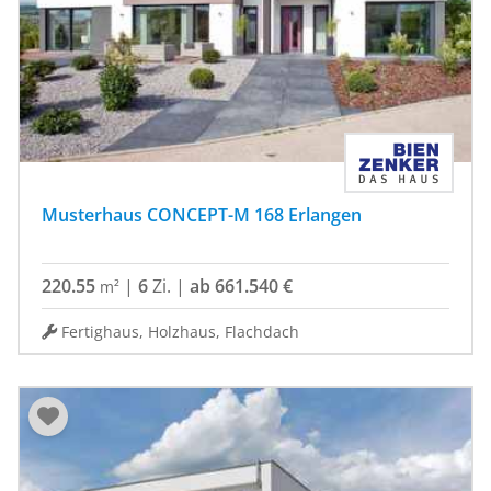
nicht nur Energie, sondern produziert mit der
serienmäßig verbauten Photovoltaikanlage in
Kombination mit dem Lithium-Ionen-Speicher
tatsächlich mehr Energie, als das Haus für Licht, zum
Heizen oder für Haushaltsgeräte in einem ganzen Jahr
benötigt. Der integrierte Stromspeicher sorgt dafür,
dass immer dann genug Strom verfügbar ist, wenn er
tatsächlich benötigt wird. All diese Aspekte sorgen für
das ganzheitliche Ergebnis, dass KAMPA Häuser
Musterhaus CONCEPT-M 168 Erlangen
„echte“ Plusenergiehäuser sind. Mit diesem
erfolgreichen Konzept werden die gesetzlichen
220.55
|
6
Zi.
|
ab 661.540 €
m²
Vorschriften der KfW Effizienzhaus 40 Plus Vorgaben
bei weitem übertroffen.
Fertighaus, Holzhaus, Flachdach
VIESSMANN ein verlässlicher Partner
Die Partnerschaft mit VIESSMANN gewährleistet eine
zertifizierte Haustechnik mit exzellentem Service als
einen weiteren baustein eines funktionierenden
Energiesparkonzepts. Verschiedene Komponenten