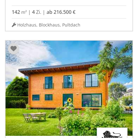
142
|
4
Zi.
|
ab 216.500 €
m²
Holzhaus, Blockhaus, Pultdach