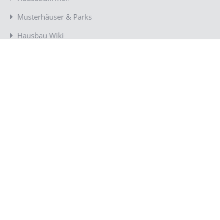
Musterhäuser & Parks
Hausbau Wiki
Ratgeber Hausbau
Hausbau regional
UNTERNEHMEN
Über uns
News & Aktuelles
Presse
Infos für Baufirmen
Sitemap
Kontakt