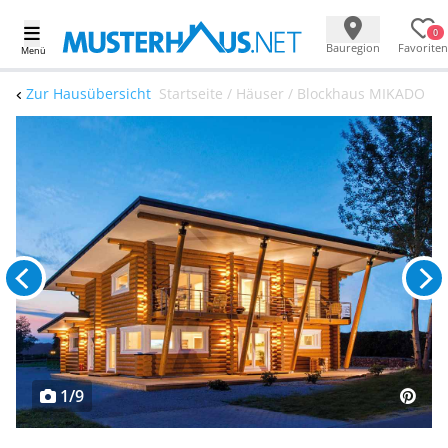
0
Bauregion
Favoriten
Menü
Zur Hausübersicht
Startseite / Häuser / Blockhaus MIKADO
1/9