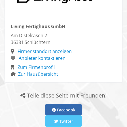
Dazu unterstützen wir unsere Baufamilien von A wie
Architektenleistung bis Z wie Zuhause-Paket. Mit dem I-
KON-Prinzip konzipieren wir Häuser ganzheitlich,
Living Fertighaus GmbH
ökologisch und zukunftssicher. Denn Nachhaltigkeit
liegt uns im Blut. Das fängt beim nachwachsenden
Am Distelrasen 2
Rohstoff Holz an, aus dem unsere Fertighäuser
36381 Schlüchtern
bestehen, geht über den Ökostrom an unseren
Firmenstandort anzeigen
Standorten, und zieht sich durch unsere gesamte
Anbieter kontaktieren
Philosophie. Für seine ganzheitliche Qualität wird dein
Zum Firmenprofil
Living Haus ab der Ausbaustufe „Ausbauhaus-Plus“ im
Zur Hausübersicht
Gold-Standard der Deutschen Gesellschaft für
Nachhaltiges Bauen – DGNB e.V. zertifiziert.
Du willst dich individuell hausleben? Dann erfahre
Teile diese Seite mit Freunden!
mehr auf livinghaus.de
Facebook
Twitter