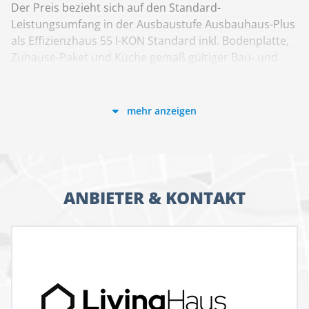
Der Preis bezieht sich auf den Standard-
Leistungsumfang in der Ausbaustufe Ausbauhaus-Plus
als Effizienzhaus 55 I-KON Standard inkl. Bodenplatte,
Zuhause-Paket und Küche gemäß gültiger Bau- und
Leistungsbeschreibung Stand 06/2024 und Preisliste
06/2024. Grundrisse und Abbildungen können Extras
zeigen. Flächenangaben nach DIN 277.
mehr anzeigen
Leb dich Haus!
Mit Living Haus machst du aus Eigenheim dein
einzigartiges Wunsch-Zuhause. Denn du planst
individuell, sodass alles perfekt für dich und deine
ANBIETER & KONTAKT
Familie passt – dank unserer einzigartigen
Serviceleistungen und den Experten aus dem Living
Haus Team in deiner Nähe. Wenn du dein individuelles
Zuhause, mit dem Plus an Schnelligkeit und
Kosteneffizienz bauen möchtest, bist du bei Living
Haus an der richtigen Adresse. Du baust das
Fertighaus, genau wie du es willst!