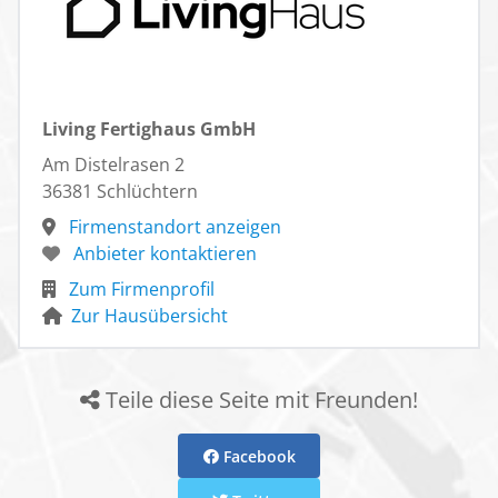
Zuhause, mit dem Plus an Schnelligkeit und
Kosteneffizienz bauen möchtest, bist du bei Living
Haus an der richtigen Adresse. Du baust das
Fertighaus, genau wie du es willst!
Living Fertighaus GmbH
Dazu unterstützen wir unsere Baufamilien von A wie
Architektenleistung bis Z wie Zuhause-Paket. Mit dem I-
Am Distelrasen 2
KON-Prinzip konzipieren wir Häuser ganzheitlich,
36381 Schlüchtern
ökologisch und zukunftssicher. Denn Nachhaltigkeit
Firmenstandort anzeigen
liegt uns im Blut. Das fängt beim nachwachsenden
Anbieter kontaktieren
Rohstoff Holz an, aus dem unsere Fertighäuser
Zum Firmenprofil
bestehen, geht über den Ökostrom an unseren
Zur Hausübersicht
Standorten, und zieht sich durch unsere gesamte
Philosophie. Für seine ganzheitliche Qualität wird dein
Living Haus ab der Ausbaustufe „Ausbauhaus-Plus“ im
Teile diese Seite mit Freunden!
Gold-Standard der Deutschen Gesellschaft für
Nachhaltiges Bauen – DGNB e.V. zertifiziert.
Facebook
Du willst dich individuell hausleben? Dann erfahre
mehr auf livinghaus.de