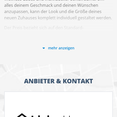
alles deinem Geschmack und deinen Wünschen
anzupassen, kann der Look und die Größe deines
neuen Zuhauses komplett individuell gestaltet werden.
Der Preis bezieht sich auf den Standard-
Leistungsumfang in der Ausbaustufe Ausbauhaus-Plus
als Effizienzhaus 55 I-KON Standard inkl. Bodenplatte,
Zuhause-Paket und Küche gemäß gültiger Bau- und
mehr anzeigen
Leistungsbeschreibung Stand 06/2024 und Preisliste
06/2024. Grundrisse und Abbildungen können Extras
zeigen. Flächenangaben nach DIN 277.
Leb dich Haus!
ANBIETER & KONTAKT
Mit Living Haus machst du aus Eigenheim dein
einzigartiges Wunsch-Zuhause. Denn du planst
individuell, sodass alles perfekt für dich und deine
Familie passt – dank unserer einzigartigen
Serviceleistungen und den Experten aus dem Living
Haus Team in deiner Nähe. Wenn du dein individuelles