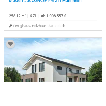
Musterhaus CONCEPT-M 211 Mannheim
258.12
|
6
Zi.
|
ab 1.008.557 €
m²
Fertighaus, Holzhaus, Satteldach