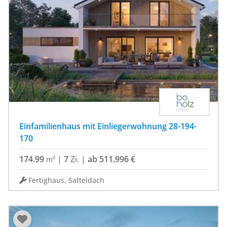
Einfamilienhaus mit Einliegerwohnung 28-194-
170
174.99
|
7
Zi.
|
ab 511.996 €
m²
Fertighaus, Satteldach