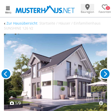
0
Bauregion
Favoriten
Menü
Zur Hausübersicht
Startseite / Häuser / Einfamilienhaus
SUNSHINE 126 V2
1/9