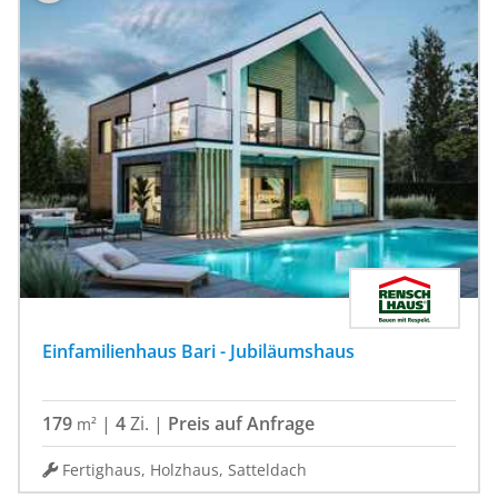
Einfamilienhaus Bari - Jubiläumshaus
179
|
4
Zi.
|
Preis auf Anfrage
m²
Fertighaus, Holzhaus, Satteldach