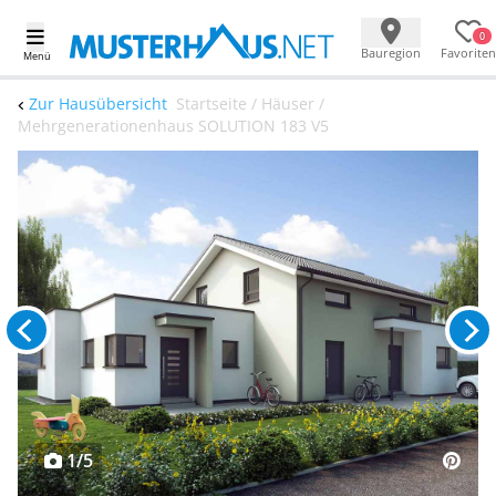
0
Bauregion
Favoriten
Menü
Zur Hausübersicht
Startseite / Häuser /
Mehrgenerationenhaus SOLUTION 183 V5
1/5