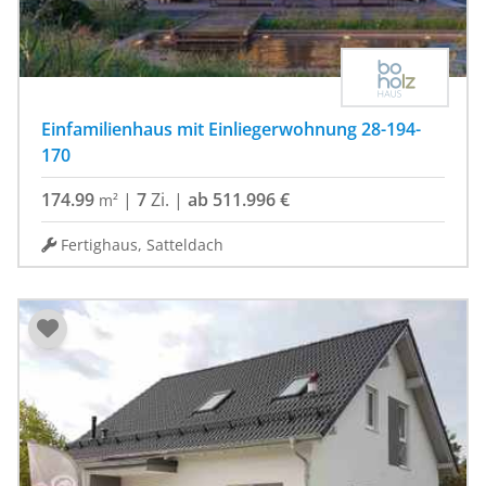
Einfamilienhaus mit Einliegerwohnung 28-194-
170
174.99
|
7
Zi.
|
ab 511.996 €
m²
Fertighaus, Satteldach