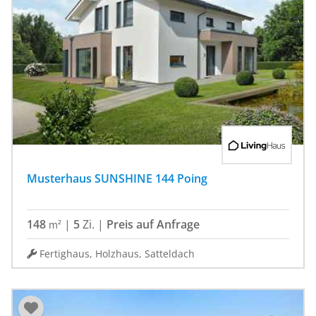
Musterhaus SUNSHINE 144 Poing
148
|
5
Zi.
|
Preis auf Anfrage
m²
Fertighaus, Holzhaus, Satteldach