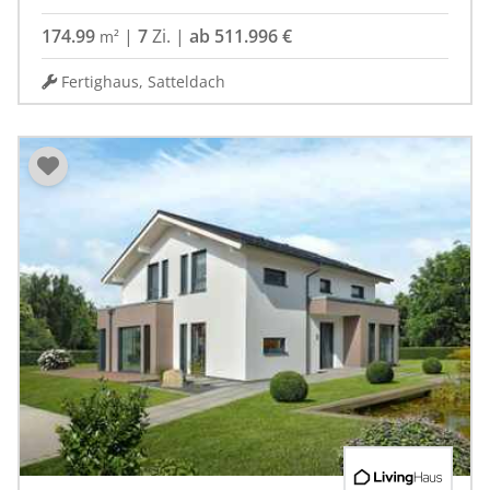
174.99
|
7
Zi.
|
ab 511.996 €
m²
Fertighaus, Satteldach