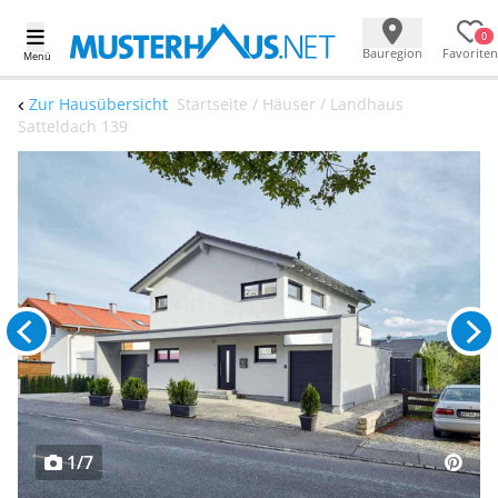
0
Bauregion
Favoriten
Menü
Zur Hausübersicht
Startseite / Häuser / Landhaus
Satteldach 139
1/7