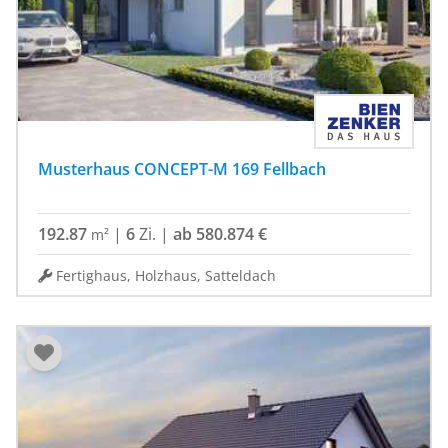
Musterhaus CONCEPT-M 169 Fellbach
192.87
|
6
Zi.
|
ab 580.874 €
m²
Fertighaus, Holzhaus, Satteldach