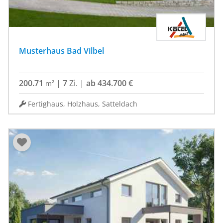
Musterhaus Bad Vilbel
200.71
|
7
Zi.
|
ab 434.700 €
m²
Fertighaus, Holzhaus, Satteldach