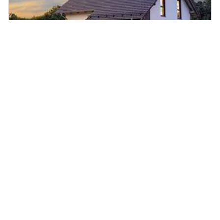
Einfamilienhaus Variant 35-160
143.89
|
5
Zi.
|
Preis auf Anfrage
m²
Fertighaus, Holzhaus, Satteldach