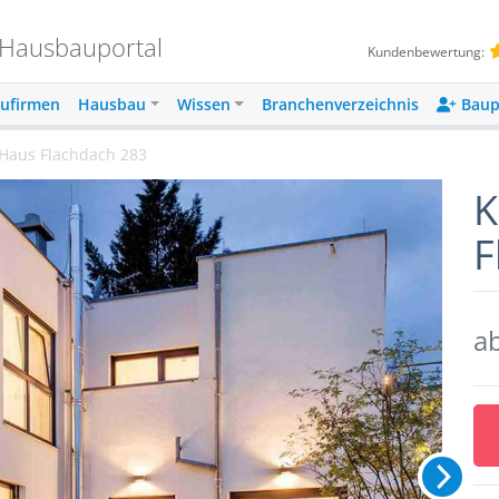
 Hausbauportal
Kundenbewertung:
ufirmen
Hausbau
Wissen
Branchenverzeichnis
Baup
s Haus Flachdach 283
K
F
a