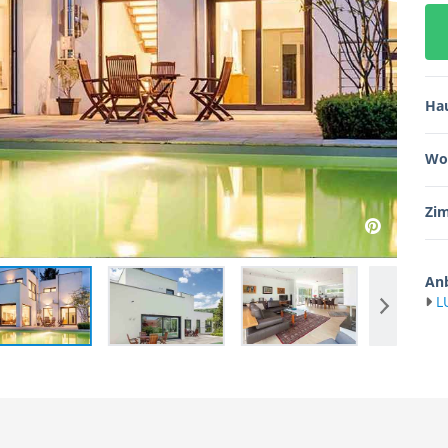
Ha
Wo
Zi
Anb
L