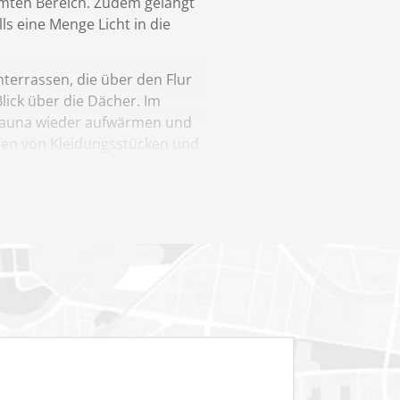
amten Bereich. Zudem gelangt
s eine Menge Licht in die
hterrassen, die über den Flur
ick über die Dächer. Im
 Sauna wieder aufwärmen und
auen von Kleidungsstücken und
. Koffer, Akten, Wein oder
xtra Eingangstür den Zugang
an.
ird. Im Winter sorgt sie für
uftfeuchtigkeit.