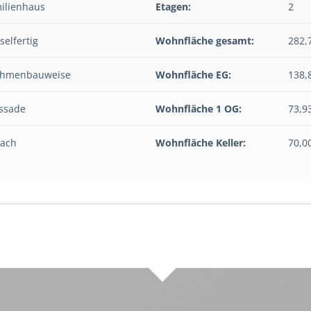
ilienhaus
Etagen:
2
selfertig
Wohnfläche gesamt:
282,
ahmenbauweise
Wohnfläche EG:
138,
assade
Wohnfläche 1 OG:
73,9
dach
Wohnfläche Keller:
70,0