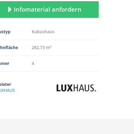
Infomaterial anfordern
ustyp
Kubushaus
hnfläche
282,73 m²
mmer
4
ieter
UXHAUS