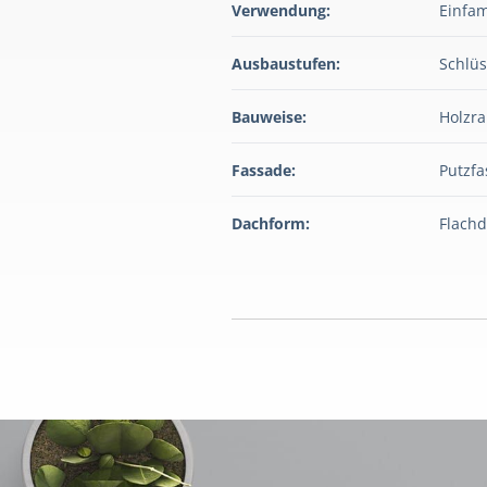
Verwendung:
Einfam
Ausbaustufen:
Schlüs
Bauweise:
Holzr
Fassade:
Putzf
Dachform:
Flach