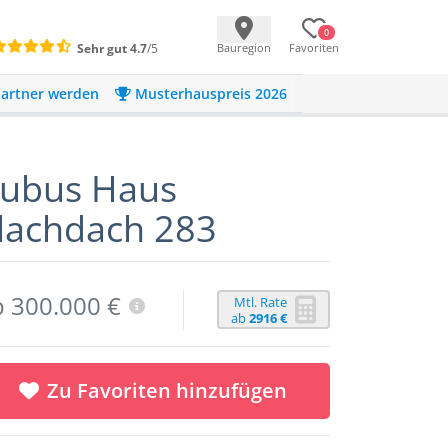
0
Sehr gut
4.7
/5
Bauregion
Favoriten
artner werden
Musterhauspreis 2026
ubus Haus
lachdach 283
b 300.000 €
Mtl. Rate
ab
2916 €
Zu Favoriten hinzufügen