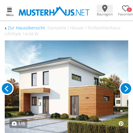
0
Bauregion
Favoriten
Menü
Zur Hausübersicht
Startseite / Häuser / Einfamilienhaus
LifeStyle 14.04 W
1/6