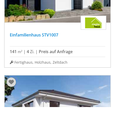
Einfamilienhaus STV1007
141
|
4
Zi.
|
Preis auf Anfrage
m²
Fertighaus, Holzhaus, Zeltdach