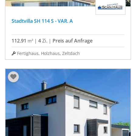
Stadtvilla SH 114 S - VAR. A
112.91
|
4
Zi.
|
Preis auf Anfrage
m²
Fertighaus, Holzhaus, Zeltdach