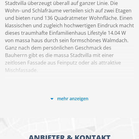
Stadtvilla überzeugt überall auf ganzer Linie. Die
Wohn- und Schlafräume verteilen sich auf zwei Etagen
und bieten rund 136 Quadratmeter Wohnfläche. Einen
klassischen und zugleich hochwertigen Eindruck macht
dieses traumhafte Einfamilienhaus Lifestyle 14.04 W
von massa haus durch sein formschönes Walmdach.
Ganz nach dem persönlichen Geschmack des
Bauherrn gibt es die massa Stadtvilla mit einer
zeitlosen Fassade aus Feinputz oder als attraktive
Mischfassade.
Das Erdgeschoss ist als Wohnbereich vorgesehen,
während die Familie im ersten Stock komfortabel
schläft. Das Einfamilienhaus Lifestyle ist voll
mehr anzeigen
unterkellert und bietet damit reichlich Platz zur
Aufbewahrung. Beim Eintreten in das Haus gelangen
Besucher durch den Windfang vorbei am
Hauswirtschaftsraum in den halboffenen Flurbereich
mit Treppenauf- und -abgang. Von dort geht es
ANBIETER & KONTAKT