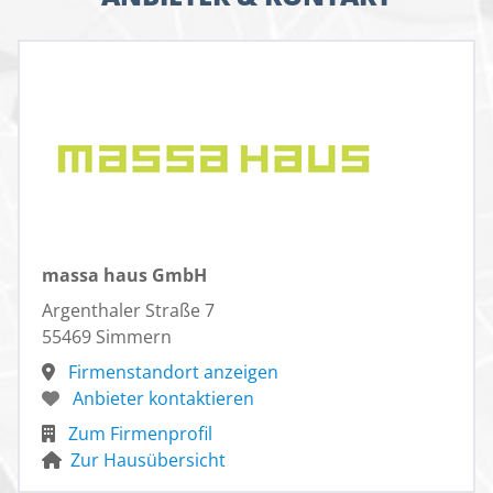
geradeaus zum Gäste-WC und in den besonders ruhig
liegenden Arbeitsbereich. Eine Glastür in den Garten
lädt zum Spazieren oder zum Entspannen ein.
Gegenüber dem Treppenhaus befindet sich der
Zugang zu dem großen Wohn- und Essbereich. In der
Mitte platziert, verbindet der Essplatz die offene Küche
und das Wohnzimmer. In dieser komfortablen
Stadtvilla lebt die ganze Familie aktiv und
kommunikativ miteinander. Dabei ist der offene Koch-
Wohnbereich nicht nur sehr geräumig, sondern durch
die fast bis zum Boden gehenden, hohen Fenster an
massa haus GmbH
drei Seiten mit Tageslicht durchflutet.
Argenthaler Straße 7
55469 Simmern
Im Obergeschoss endet die Treppe auf der Galerie.
Von dieser aus geht es in die beiden Kinderzimmer
Firmenstandort anzeigen
und in das große Familienbad mit Dusche, Badewanne
Anbieter kontaktieren
und WC. Der vierte Eingang führt in das
Zum Firmenprofil
Elternschlafzimmer, von dem aus das separate
Zur Hausübersicht
Ankleidezimmer zu erreichen ist. Sogar auf der oberen