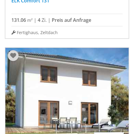
ELK Comfort 131
131.06
|
4
Zi.
|
Preis auf Anfrage
m²
Fertighaus, Zeltdach