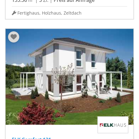
155.56
|
5
Zi.
|
Preis auf Anfrage
m²
Fertighaus, Holzhaus, Zeltdach