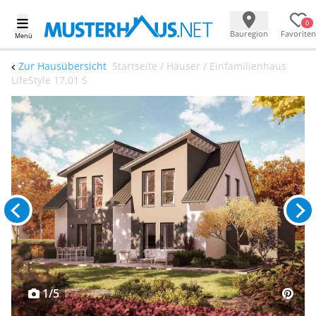
0
Bauregion
Favoriten
Menü
Zur Hausübersicht
Startseite / Häuser / Einfamilienhaus
LifeStyle 17.01 S
1/5