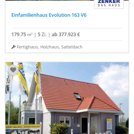
Einfamilienhaus Evolution 163 V6
179.75
|
5
Zi.
|
ab 377.923 €
m²
Fertighaus, Holzhaus, Satteldach