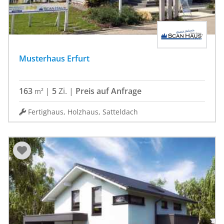
Musterhaus Erfurt
163
|
5
Zi.
|
Preis auf Anfrage
m²
Fertighaus, Holzhaus, Satteldach