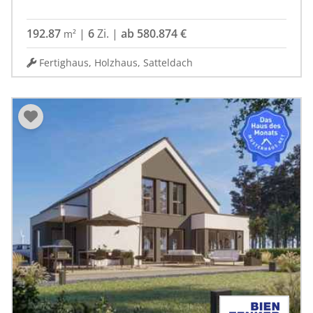
192.87
|
6
Zi.
|
ab 580.874 €
m²
Fertighaus, Holzhaus, Satteldach