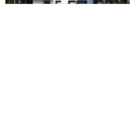
Musterhaus SUNSHINE 143 Mülheim-Kärlich
152.07
|
5
Zi.
|
Preis auf Anfrage
m²
Fertighaus, Holzhaus, Satteldach