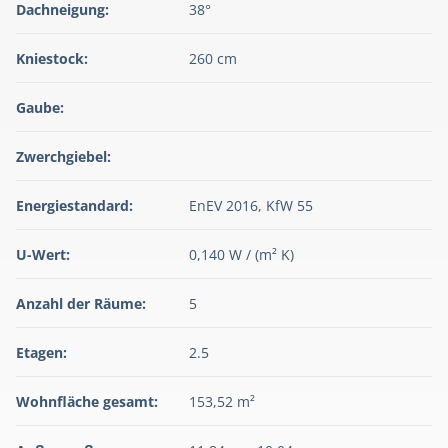
Dachneigung:
38°
Kniestock:
260 cm
Gaube:
Zwerchgiebel:
Energiestandard:
EnEV 2016, KfW 55
U-Wert:
0,140 W / (m² K)
Anzahl der Räume:
5
Etagen:
2.5
Wohnfläche gesamt:
153,52 m²