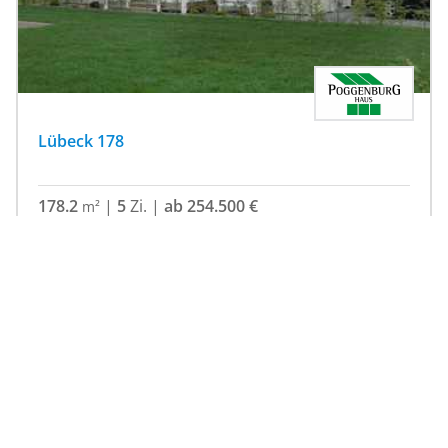
Lübeck 178
178.2
|
5
Zi.
|
ab 254.500 €
m²
Fertighaus, Holzhaus, Zwerchdach