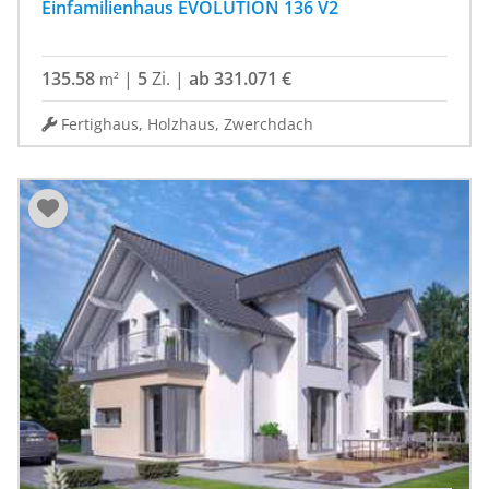
Einfamilienhaus EVOLUTION 136 V2
135.58
|
5
Zi.
|
ab 331.071 €
m²
Fertighaus, Holzhaus, Zwerchdach