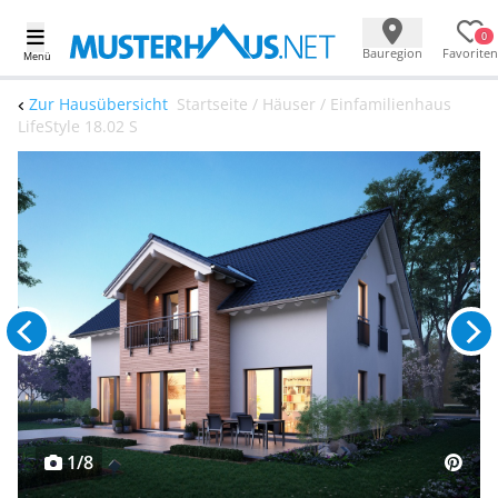
0
Bauregion
Favoriten
Menü
Zur Hausübersicht
Startseite / Häuser / Einfamilienhaus
LifeStyle 18.02 S
1/8