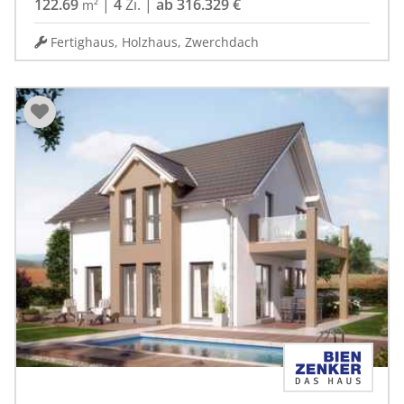
122.69
|
4
Zi.
|
ab 316.329 €
m²
Fertighaus, Holzhaus, Zwerchdach