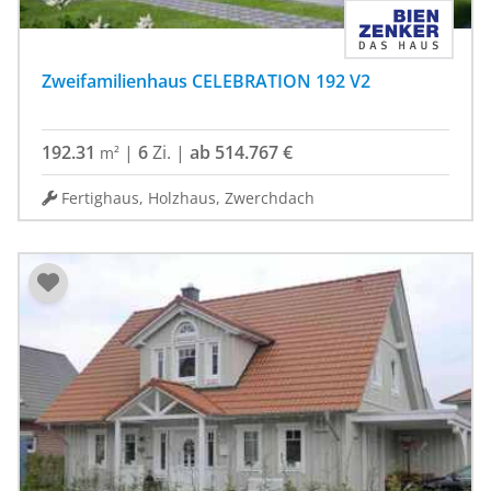
Zweifamilienhaus CELEBRATION 192 V2
192.31
|
6
Zi.
|
ab 514.767 €
m²
Fertighaus, Holzhaus, Zwerchdach